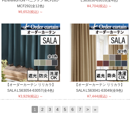
PENNINGTON ペニントン MCF281-
LS63050-63053(全4色)
MCF292(全12色)
¥4,704(税込) ～
¥6,652(税込) ～
【オーダーカーテン リリカラ】
【オーダーカーテン リリカラ】
SALA LS63054-63057(全4色)
SALA LS63041-63049(全9色)
¥3,929(税込) ～
¥7,444(税込) ～
1
2
3
4
5
6
7
>
»