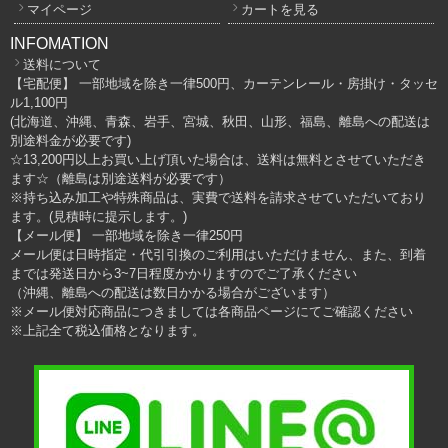
マイページ
カートを見る
INFOMATION
送料について
【宅配便】 一部地域を除き一律500円、カーテンレール・房掛け・タッセ
ル1,100円
(北海道、沖縄、青森、岩手、宮城、秋田、山形、福島、離島への配送は
別途料金が必要です)
☆13,200円以上お買い上げ頂いた場合は、送料は無料とさせていただき
ます☆（離島は別途送料が必要です）
※持ち込み加工や特殊商品は、実費で送料を請求させていただいており
ます。(見積時に提示します。)
【メール便】 一部地域を除き一律250円
メール便は日時指定・代引引換のご利用はいただけません、また、到着
までは発送日から3~7日程度かかりますのでご了承ください
（沖縄、離島への配送は数日かかる場合がございます）
※メール便対応商品につきましては各商品ページにてご確認ください
※上記全て税込価格となります。