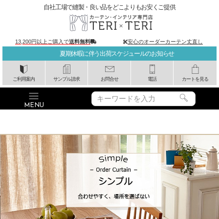
自社工場で縫製・良い品をどこよりもお安くご提供
13,200円以上ご購入で
送料無料
安心のオーダーカーテン丈直し
夏期休暇に伴う出荷スケジュールのお知らせ
ご利用案内
サンプル請求
お問合せ
電話
カートを見る