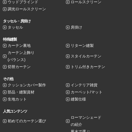
ウッドブラインド
ロールスクリーン
調光ロールスクリーン
タッセル・房掛け
タッセル
房掛け
特殊縫製
カーテン裏地
リターン縫製
カーテン上飾り
スタイルカーテン
(バランス)
切替カーテン
トリム付きカーテン
その他
クッションカバー製作
インテリア雑貨
部品・縫製資材
カーペット/マット
生地カット
縫製仕様
人気コンテンツ
ローマンシェード
初めてのカーテン選び
の紹介
風水で選ぶ