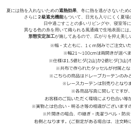
夏には熱を入れないための
遮熱効果
、冬に熱を逃がさないため
さらに
２級遮光機能
もついて、日光も入りにくく夏場
日中過ごすことの多いリビングや、寝室等
異なる色の糸を用いて織られる風通織で生地表面には
形態安定加工
が施してあるので、広がりを抑え美し