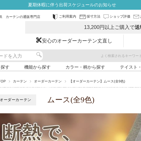
夏期休暇に伴う出荷スケジュールのお知らせ
ご利用案内
採寸方法
ショップ評価
供 カーテンの通販専門店
13,200円以上ご購入で
送
安心のオーダーカーテン丈直し
よく検索されるキーワー
ら探す
機能から探す
カラー・柄から探す
テイスト
TOP
カーテン
オーダーカーテン
【オーダーカーテン】ムース(全9色)
ムース(全9色)
オーダーカーテン