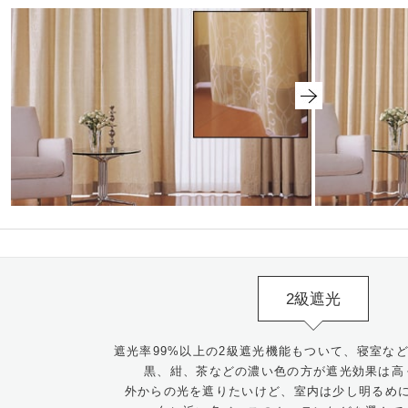
2級遮光
遮光率99%以上の2級遮光機能もついて、寝室な
黒、紺、茶などの濃い色の方が遮光効果は高
外からの光を遮りたいけど、室内は少し明るめ