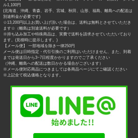
ル1,100円
(北海道、沖縄、青森、岩手、宮城、秋田、山形、福島、離島への配送は
別途料金が必要です)
☆13,200円以上お買い上げ頂いた場合は、送料は無料とさせていただき
ます☆（離島は別途送料が必要です）
※持ち込み加工や特殊商品は、実費で送料を請求させていただいており
ます。(見積時に提示します。)
【メール便】 一部地域を除き一律250円
メール便は日時指定・代引引換のご利用はいただけません、また、到着
までは発送日から3~7日程度かかりますのでご了承ください
（沖縄、離島への配送は数日かかる場合がございます）
※メール便対応商品につきましては各商品ページにてご確認ください
※上記全て税込価格となります。