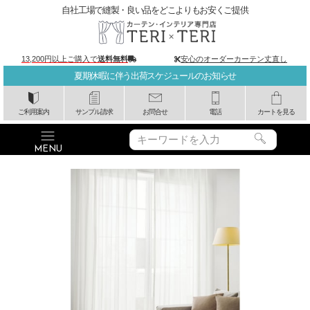
自社工場で縫製・良い品をどこよりもお安くご提供
13,200円以上ご購入で
送料無料
安心のオーダーカーテン丈直し
夏期休暇に伴う出荷スケジュールのお知らせ
ご利用案内
サンプル請求
お問合せ
電話
カートを見る