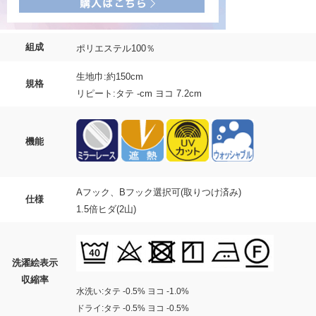
組成
ポリエステル100％
生地巾:約150cm
規格
リピート:タテ -cm ヨコ 7.2cm
機能
Aフック、Bフック選択可(取りつけ済み)
仕様
1.5倍ヒダ(2山)
洗濯絵表示
収縮率
水洗い:タテ -0.5% ヨコ -1.0%
ドライ:タテ -0.5% ヨコ -0.5%