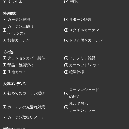
タッセル
房掛け
特殊縫製
カーテン裏地
リターン縫製
カーテン上飾り
スタイルカーテン
(バランス)
切替カーテン
トリム付きカーテン
その他
クッションカバー製作
インテリア雑貨
部品・縫製資材
カーペット/マット
生地カット
縫製仕様
人気コンテンツ
ローマンシェード
初めてのカーテン選び
の紹介
風水で選ぶ
カーテンの光漏れ対策
カーテンカラー
カーテン取扱いメーカー