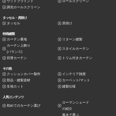
ウッドブラインド
ロールスクリーン
調光ロールスクリーン
タッセル・房掛け
タッセル
房掛け
特殊縫製
カーテン裏地
リターン縫製
カーテン上飾り
スタイルカーテン
(バランス)
切替カーテン
トリム付きカーテン
その他
クッションカバー製作
インテリア雑貨
部品・縫製資材
カーペット/マット
生地カット
縫製仕様
人気コンテンツ
ローマンシェード
初めてのカーテン選び
の紹介
風水で選ぶ