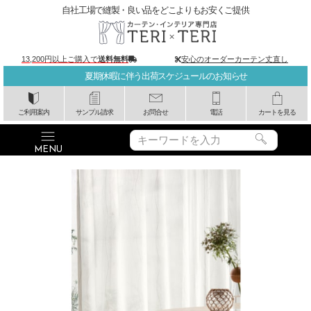
自社工場で縫製・良い品をどこよりもお安くご提供
13,200円以上ご購入で
送料無料
安心のオーダーカーテン丈直し
夏期休暇に伴う出荷スケジュールのお知らせ
ご利用案内
サンプル請求
お問合せ
電話
カートを見る