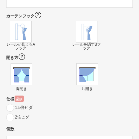
カーテンフック
レールが見えるA
レールを隠すBフ
フック
ック
開き方
両開き
片開き
仕様
必須
1.5倍ヒダ
2倍ヒダ
個数