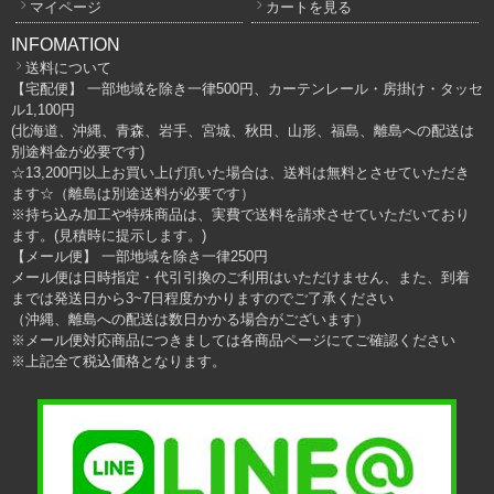
マイページ
カートを見る
INFOMATION
送料について
【宅配便】 一部地域を除き一律500円、カーテンレール・房掛け・タッセ
ル1,100円
(北海道、沖縄、青森、岩手、宮城、秋田、山形、福島、離島への配送は
別途料金が必要です)
☆13,200円以上お買い上げ頂いた場合は、送料は無料とさせていただき
ます☆（離島は別途送料が必要です）
※持ち込み加工や特殊商品は、実費で送料を請求させていただいており
ます。(見積時に提示します。)
【メール便】 一部地域を除き一律250円
メール便は日時指定・代引引換のご利用はいただけません、また、到着
までは発送日から3~7日程度かかりますのでご了承ください
（沖縄、離島への配送は数日かかる場合がございます）
※メール便対応商品につきましては各商品ページにてご確認ください
※上記全て税込価格となります。