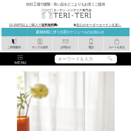
自社工場で縫製・良い品をどこよりもお安くご提供
13,200円以上ご購入で
送料無料
安心のオーダーカーテン丈直し
夏期休暇に伴う出荷スケジュールのお知らせ
ご利用案内
サンプル請求
お問合せ
電話
カートを見る