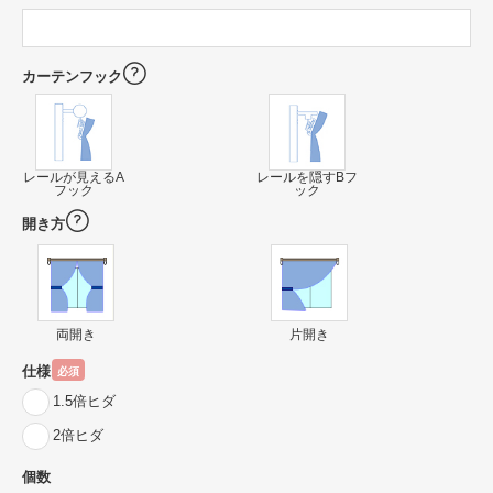
カーテンフック
レールが見えるA
レールを隠すBフ
フック
ック
開き方
両開き
片開き
仕様
必須
1.5倍ヒダ
2倍ヒダ
個数