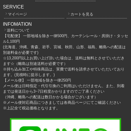
SERVICE
マイページ
カートを見る
INFOMATION
送料について
【宅配便】 一部地域を除き一律500円、カーテンレール・房掛け・タッセ
ル1,100円
(北海道、沖縄、青森、岩手、宮城、秋田、山形、福島、離島への配送は
別途料金が必要です)
☆13,200円以上お買い上げ頂いた場合は、送料は無料とさせていただき
ます☆（離島は別途送料が必要です）
※持ち込み加工や特殊商品は、実費で送料を請求させていただいており
ます。(見積時に提示します。)
【メール便】 一部地域を除き一律250円
メール便は日時指定・代引引換のご利用はいただけません、また、到着
までは発送日から3~7日程度かかりますのでご了承ください
（沖縄、離島への配送は数日かかる場合がございます）
※メール便対応商品につきましては各商品ページにてご確認ください
※上記全て税込価格となります。