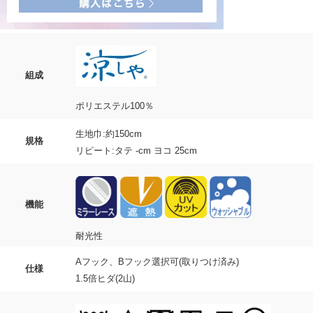
組成
ポリエステル100％
生地巾:約150cm
規格
リピート:タテ -cm ヨコ 25cm
機能
耐光性
Aフック、Bフック選択可(取りつけ済み)
仕様
1.5倍ヒダ(2山)