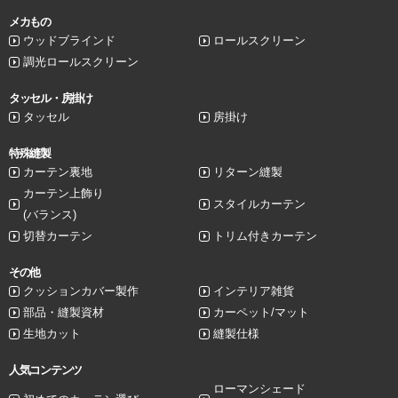
メカもの
ウッドブラインド
ロールスクリーン
調光ロールスクリーン
タッセル・房掛け
タッセル
房掛け
特殊縫製
カーテン裏地
リターン縫製
カーテン上飾り
スタイルカーテン
(バランス)
切替カーテン
トリム付きカーテン
その他
クッションカバー製作
インテリア雑貨
部品・縫製資材
カーペット/マット
生地カット
縫製仕様
人気コンテンツ
ローマンシェード