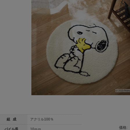
組 成
アクリル100％
価格:
パイル長
10ｍｍ