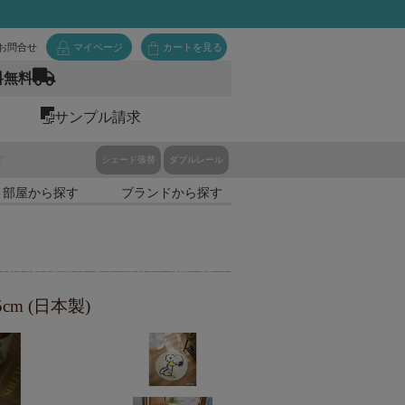
お問合せ
マイページ
カートを見る
料無料
サンプル請求
ド
シェード張替
ダブルレール
・部屋から探す
ブランドから探す
m (日本製)