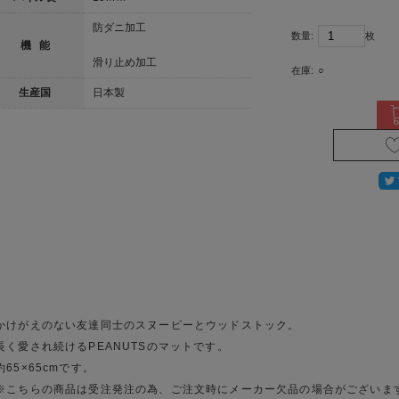
防ダニ加工
数量:
枚
機 能
滑り止め加工
在庫:
○
生産国
日本製
かけがえのない友達同士のスヌーピーとウッドストック。
長く愛され続けるPEANUTSのマットです。
約65×65cmです。
※こちらの商品は受注発注の為、ご注文時にメーカー欠品の場合がございま