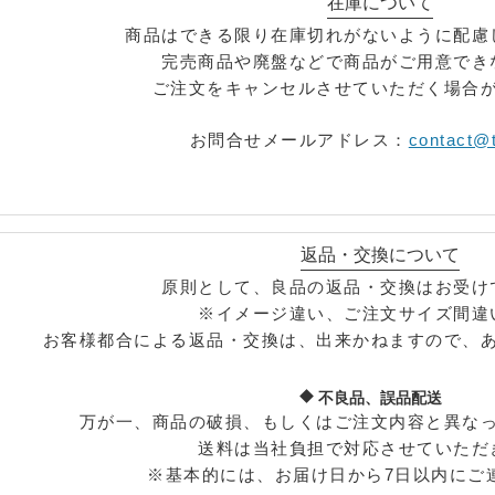
在庫について
商品はできる限り在庫切れがないように配慮
完売商品や廃盤などで商品がご用意でき
ご注文をキャンセルさせていただく場合
予めご了承ください。
お問合せメールアドレス：
contact@te
※セール商品は限定数量となっておりますので売り切
※完売商品の再入荷につきましては、下記のメールま
返品・交換について
原則として、良品の返品・交換はお受け
※イメージ違い、ご注文サイズ間違
お客様都合による返品・交換は、出来かねますので、
不良品、誤品配送
万が一、商品の破損、もしくはご注文内容と異な
送料は当社負担で対応させていただ
※基本的には、お届け日から7日以内にご