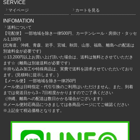
SERVICE
マイページ
カートを見る
INFOMATION
送料について
【宅配便】 一部地域を除き一律500円、カーテンレール・房掛け・タッセ
ル1,100円
(北海道、沖縄、青森、岩手、宮城、秋田、山形、福島、離島への配送は
別途料金が必要です)
☆13,200円以上お買い上げ頂いた場合は、送料は無料とさせていただき
ます☆（離島は別途送料が必要です）
※持ち込み加工や特殊商品は、実費で送料を請求させていただいており
ます。(見積時に提示します。)
【メール便】 一部地域を除き一律250円
メール便は日時指定・代引引換のご利用はいただけません、また、到着
までは発送日から3～7日程度かかりますのでご了承ください
（沖縄、離島への配送は数日かかる場合がございます）
※メール便対応商品につきましては各商品ページにてご確認ください
※上記全て税込価格となります。