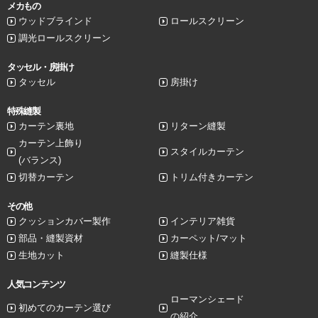
メカもの
ウッドブラインド
ロールスクリーン
調光ロールスクリーン
タッセル・房掛け
タッセル
房掛け
特殊縫製
カーテン裏地
リターン縫製
カーテン上飾り
スタイルカーテン
(バランス)
切替カーテン
トリム付きカーテン
その他
クッションカバー製作
インテリア雑貨
部品・縫製資材
カーペット/マット
生地カット
縫製仕様
人気コンテンツ
ローマンシェード
初めてのカーテン選び
の紹介