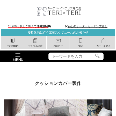
13,200円以上ご購入で
送料無料
安心のオーダーカーテン丈直し
夏期休暇に伴う出荷スケジュールのお知らせ
ご利用案内
サンプル請求
お問合せ
電話
カートを見る
クッションカバー製作