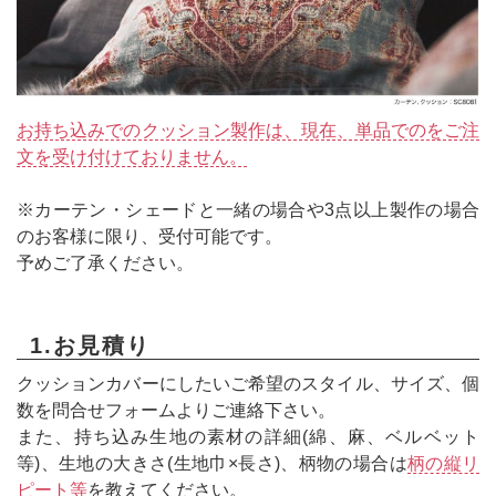
お持ち込みでのクッション製作は、現在、単品でのをご注
文を受け付けておりません。
※カーテン・シェードと一緒の場合や3点以上製作の場合
のお客様に限り、受付可能です。
予めご了承ください。
1.お見積り
クッションカバーにしたいご希望のスタイル、サイズ、個
数を問合せフォームよりご連絡下さい。
また、持ち込み生地の素材の詳細(綿、麻、ベルベット
等)、生地の大きさ(生地巾×長さ)、柄物の場合は
柄の縦リ
ピート等
を教えてください。