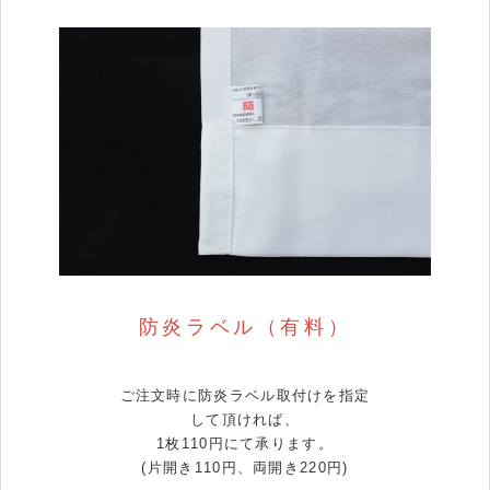
防炎ラベル（有料）
ご注文時に防炎ラベル取付けを指定
して頂ければ、
1枚110円にて承ります。
(片開き110円、両開き220円)