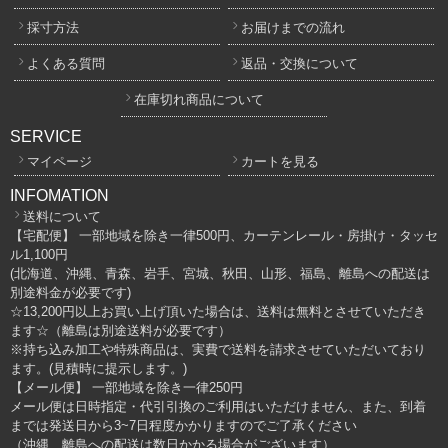
採寸方法
お届けまでの流れ
よくある質問
返品・交換について
在庫切れ商品について
SERVICE
マイページ
カートを見る
INFOMATION
送料について
【宅配便】 一部地域を除き一律500円、カーテンレール・房掛け・タッセ
ル1,100円
(北海道、沖縄、青森、岩手、宮城、秋田、山形、福島、離島への配送は
別途料金が必要です)
☆13,200円以上お買い上げ頂いた場合は、送料は無料とさせていただき
ます☆（離島は別途送料が必要です）
※持ち込み加工や特殊商品は、実費で送料を請求させていただいており
ます。(見積時に提示します。)
【メール便】 一部地域を除き一律250円
メール便は日時指定・代引引換のご利用はいただけません、また、到着
までは発送日から3~7日程度かかりますのでご了承ください
（沖縄、離島への配送は数日かかる場合がございます）