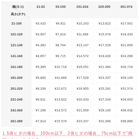
幅(ヨコ)
21-52
53-150
151-224
225-300
301-374
高さ(タテ)
21-100
¥3,432
¥6,811
¥10,243
¥13,622
¥17,001
101-120
¥3,907
¥7,814
¥11,668
¥15,576
¥19,430
121-140
¥4,382
¥8,764
¥13,147
¥17,529
¥21,859
141-160
¥4,857
¥9,715
¥14,572
¥19,430
¥24,288
161-180
¥5,385
¥10,718
¥16,051
¥21,384
¥26,716
181-200
¥5,860
¥11,668
¥17,529
¥23,337
¥29,145
201-220
¥6,336
¥12,672
¥18,955
¥25,291
¥31,574
221-240
¥6,811
¥13,622
¥20,433
¥27,244
¥34,003
241-260
¥7,286
¥14,572
¥21,859
¥29,145
¥36,432
261-280
¥7,814
¥15,576
¥23,337
¥31,099
¥38,860
1.5倍ヒダの場合、100cm以下、2倍ヒダの場合、75cm以下で"両