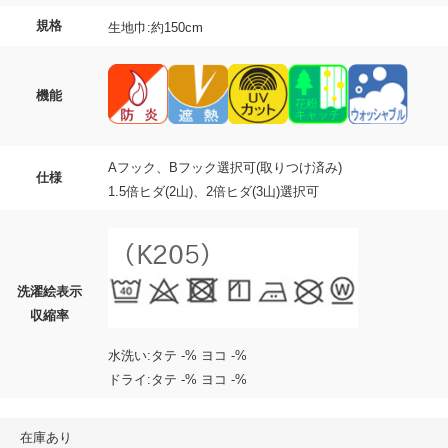
規格
生地巾:約150cm
機能
Aフック、Bフック選択可(取りつけ済み)
仕様
1.5倍ヒダ(2山)、2倍ヒダ(3山)選択可
洗濯絵表示
収縮率
水洗い:タテ -% ヨコ -%
ドライ:タテ -% ヨコ -%
在庫あり