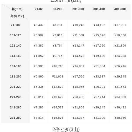
1.5倍ヒダ(2山)
幅(ヨコ)
21-82
83-200
201-300
301-400
401-500
高さ(タテ)
21-100
¥3,432
¥6,811
¥10,243
¥13,622
¥17,001
101-120
¥3,907
¥7,814
¥11,668
¥15,576
¥19,430
121-140
¥4,382
¥8,764
¥13,147
¥17,529
¥21,859
141-160
¥4,857
¥9,715
¥14,572
¥19,430
¥24,288
161-180
¥5,385
¥10,718
¥16,051
¥21,384
¥26,716
181-200
¥5,860
¥11,668
¥17,529
¥23,337
¥29,145
201-220
¥6,336
¥12,672
¥18,955
¥25,291
¥31,574
221-240
¥6,811
¥13,622
¥20,433
¥27,244
¥34,003
241-260
¥7,286
¥14,572
¥21,859
¥29,145
¥36,432
261-280
¥7,814
¥15,576
¥23,337
¥31,099
¥38,860
2倍ヒダ(3山)