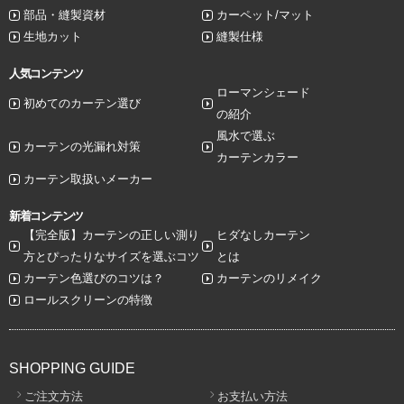
部品・縫製資材
カーペット/マット
生地カット
縫製仕様
人気コンテンツ
ローマンシェード
初めてのカーテン選び
の紹介
風水で選ぶ
カーテンの光漏れ対策
カーテンカラー
カーテン取扱いメーカー
新着コンテンツ
【完全版】カーテンの正しい測り
ヒダなしカーテン
方とぴったりなサイズを選ぶコツ
とは
カーテン色選びのコツは？
カーテンのリメイク
ロールスクリーンの特徴
SHOPPING GUIDE
ご注文方法
お支払い方法