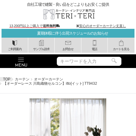
自社工場で縫製・良い品をどこよりもお安くご提供
13,200円以上ご購入で
送料無料
安心のオーダーカーテン丈直し
夏期休暇に伴う出荷スケジュールのお知らせ
ご利用案内
サンプル請求
お問合せ
電話
カートを見る
TOP
カーテン
オーダーカーテン
【オーダーレース 川島織物セルコン】itto[イット] TT9432