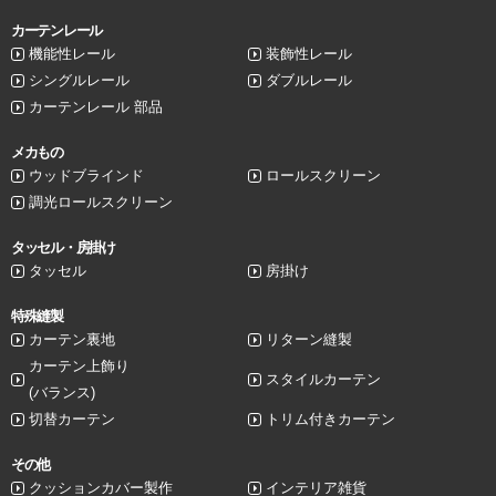
カーテンレール
機能性レール
装飾性レール
シングルレール
ダブルレール
カーテンレール 部品
メカもの
ウッドブラインド
ロールスクリーン
調光ロールスクリーン
タッセル・房掛け
タッセル
房掛け
特殊縫製
カーテン裏地
リターン縫製
カーテン上飾り
スタイルカーテン
(バランス)
切替カーテン
トリム付きカーテン
その他
クッションカバー製作
インテリア雑貨