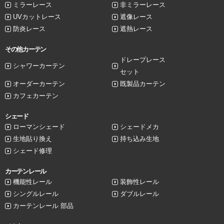
ミラーレース
非ミラーレース
UVカットレース
遮像レース
防炎レース
遮熱レース
その他カーテン
ドレープレース
シャワーカーテン
セット
オーダーカーテン
既製品カーテン
カフェカーテン
シェード
ローマンシェード
シェードメカ
生地貼り換え
持ち込み生地
シェード修理
カーテンレール
機能性レール
装飾性レール
シングルレール
ダブルレール
カーテンレール 部品