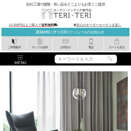
自社工場で縫製・良い品をどこよりもお安くご提供
13,200円以上ご購入で
送料無料
安心のオーダーカーテン丈直し
夏期休暇に伴う出荷スケジュールのお知らせ
ご利用案内
サンプル請求
お問合せ
電話
カートを見る