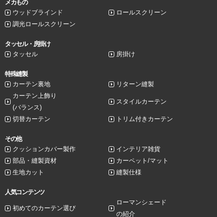
メカもの
ウッドブラインド
ロールスクリーン
調光ロールスクリーン
タッセル・房掛け
タッセル
房掛け
特殊縫製
カーテン裏地
リターン縫製
カーテン上飾り
スタイルカーテン
(バランス)
切替カーテン
トリム付きカーテン
その他
クッションカバー製作
インテリア雑貨
部品・縫製資材
カーペット/マット
生地カット
縫製仕様
人気コンテンツ
ローマンシェード
初めてのカーテン選び
の紹介