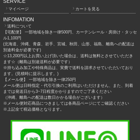
SERVICE
マイページ
カートを見る
INFOMATION
送料について
【宅配便】 一部地域を除き一律500円、カーテンレール・房掛け・タッセ
ル1,100円
(北海道、沖縄、青森、岩手、宮城、秋田、山形、福島、離島への配送は
別途料金が必要です)
☆13,200円以上お買い上げ頂いた場合は、送料は無料とさせていただき
ます☆（離島は別途送料が必要です）
※持ち込み加工や特殊商品は、実費で送料を請求させていただいており
ます。(見積時に提示します。)
【メール便】 一部地域を除き一律250円
メール便は日時指定・代引引換のご利用はいただけません、また、到着
までは発送日から3~7日程度かかりますのでご了承ください
（沖縄、離島への配送は数日かかる場合がございます）
※メール便対応商品につきましては各商品ページにてご確認ください
※上記全て税込価格となります。