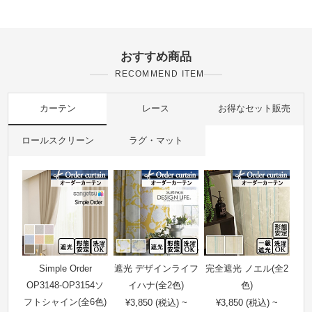
おすすめ商品
RECOMMEND ITEM
カーテン
レース
お得なセット販売
ロールスクリーン
ラグ・マット
Simple Order
遮光 デザインライフ
完全遮光 ノエル(全2
OP3148-OP3154ソ
イハナ(全2色)
色)
フトシャイン(全6色)
¥3,850 (税込) ~
¥3,850 (税込) ~