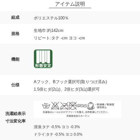
組成
ポリエステル100％
生地巾:約142cm
規格
リピート:タテ -cm ヨコ -cm
機能
Aフック、Bフック選択可(取りつけ済み)
仕様
1.5倍ヒダ(2山)、2倍ヒダ(3山)選択可
洗濯絵表示
寸法変化率
浸漬:タテ -0.5% ヨコ -0.3%
ドライ:タテ -0.5% ヨコ 0.0%