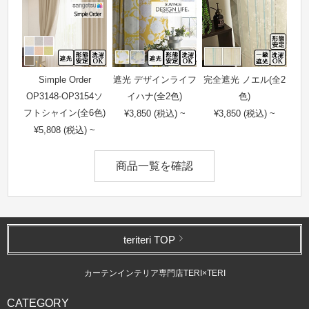
Simple Order
遮光 デザインライフ
完全遮光 ノエル(全2
OP3148-OP3154ソ
イハナ(全2色)
色)
フトシャイン(全6色)
¥3,850 (税込) ~
¥3,850 (税込) ~
¥5,808 (税込) ~
商品一覧を確認
teriteri TOP
カーテンインテリア専門店TERI×TERI
CATEGORY