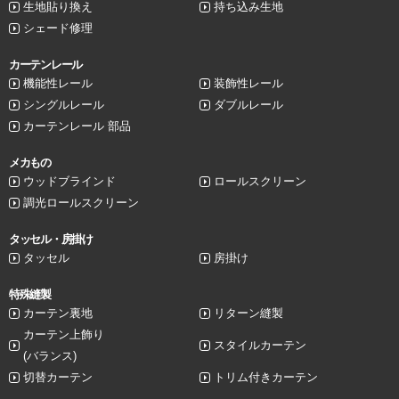
生地貼り換え
持ち込み生地
シェード修理
カーテンレール
機能性レール
装飾性レール
シングルレール
ダブルレール
カーテンレール 部品
メカもの
ウッドブラインド
ロールスクリーン
調光ロールスクリーン
タッセル・房掛け
タッセル
房掛け
特殊縫製
カーテン裏地
リターン縫製
カーテン上飾り
スタイルカーテン
(バランス)
切替カーテン
トリム付きカーテン