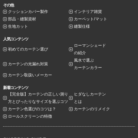
その他
クッションカバー製作
インテリア雑貨
部品・縫製資材
カーペット/マット
生地カット
縫製仕様
人気コンテンツ
ローマンシェード
初めてのカーテン選び
の紹介
風水で選ぶ
カーテンの光漏れ対策
カーテンカラー
カーテン取扱いメーカー
新着コンテンツ
【完全版】カーテンの正しい測り
ヒダなしカーテン
方とぴったりなサイズを選ぶコツ
とは
カーテン色選びのコツは？
カーテンのリメイク
ロールスクリーンの特徴