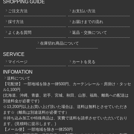
SHOPPING GUIDE
ご注文方法
お支払い方法
採寸方法
お届けまでの流れ
よくある質問
返品・交換について
在庫切れ商品について
SERVICE
マイページ
カートを見る
INFOMATION
送料について
【宅配便】 一部地域を除き一律500円、カーテンレール・房掛け・タッセ
ル1,100円
(北海道、沖縄、青森、岩手、宮城、秋田、山形、福島、離島への配送は
別途料金が必要です)
☆13,200円以上お買い上げ頂いた場合は、送料は無料とさせていただき
ます☆（離島は別途送料が必要です）
※持ち込み加工や特殊商品は、実費で送料を請求させていただいており
ます。(見積時に提示します。)
【メール便】 一部地域を除き一律250円