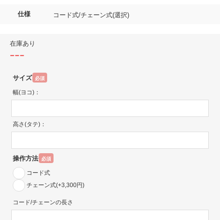
仕様
コード式/チェーン式(選択)
在庫あり
---
サイズ
必須
幅(ヨコ)：
高さ(タテ)：
操作方法
必須
コード式
チェーン式(+3,300円)
コード/チェーンの長さ