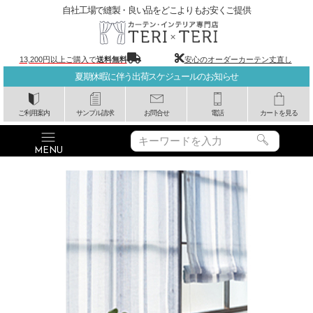
自社工場で縫製・良い品をどこよりもお安くご提供
13,200円以上ご購入で
送料無料
安心のオーダーカーテン丈直し
夏期休暇に伴う出荷スケジュールのお知らせ
ご利用案内
サンプル請求
お問合せ
電話
カートを見る