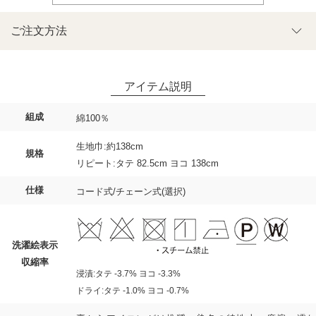
ご注文方法
組成
綿100％
生地巾:約138cm
規格
リピート:タテ 82.5cm ヨコ 138cm
仕様
コード式/チェーン式(選択)
洗濯絵表示
収縮率
浸漬:タテ -3.7% ヨコ -3.3%
ドライ:タテ -1.0% ヨコ -0.7%