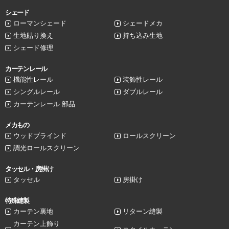
シェード
ローマンシェード
シェードメカ
生地貼り換え
持ち込み生地
シェード修理
カーテンレール
機能性レール
装飾性レール
シングルレール
ダブルレール
カーテンレール 部品
メカもの
ウッドブラインド
ロールスクリーン
調光ロールスクリーン
タッセル・房掛け
タッセル
房掛け
特殊縫製
カーテン裏地
リターン縫製
カーテン上飾り