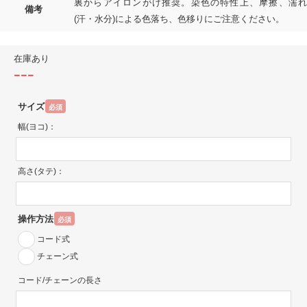
裏からアイロンがけ推奨。染色の特性上、摩擦、濡れ
備考
(汗・水分)による色落ち、色移りにご注意ください。
在庫あり
---
サイズ
必須
幅(ヨコ)：
高さ(タテ)：
操作方法
必須
コード式
チェーン式
コード/チェーンの長さ