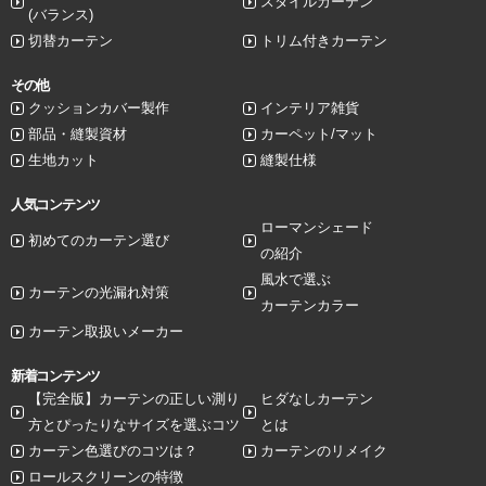
スタイルカーテン
(バランス)
切替カーテン
トリム付きカーテン
その他
クッションカバー製作
インテリア雑貨
部品・縫製資材
カーペット/マット
生地カット
縫製仕様
人気コンテンツ
ローマンシェード
初めてのカーテン選び
の紹介
風水で選ぶ
カーテンの光漏れ対策
カーテンカラー
カーテン取扱いメーカー
新着コンテンツ
【完全版】カーテンの正しい測り
ヒダなしカーテン
方とぴったりなサイズを選ぶコツ
とは
カーテン色選びのコツは？
カーテンのリメイク
ロールスクリーンの特徴