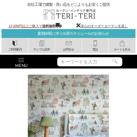
自社工場で縫製・良い品をどこよりもお安くご提供
13,200円以上ご購入で
送料無料
安心のオーダーカーテン丈直し
夏期休暇に伴う出荷スケジュールのお知らせ
ご利用案内
サンプル請求
お問合せ
電話
カートを見る