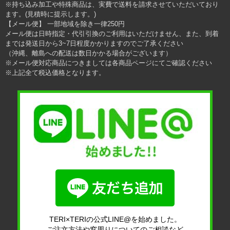
※持ち込み加工や特殊商品は、実費で送料を請求させていただいており
ます。(見積時に提示します。)
【メール便】 一部地域を除き一律250円
メール便は日時指定・代引引換のご利用はいただけません、また、到着
までは発送日から3~7日程度かかりますのでご了承ください
（沖縄、離島への配送は数日かかる場合がございます）
※メール便対応商品につきましては各商品ページにてご確認ください
※上記全て税込価格となります。
TERI×TERIの公式LINE@を始めました。
ご注文方法や窓周りについてのご相談など