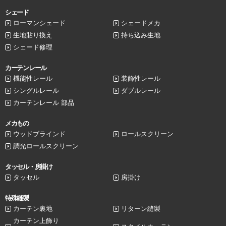
シェード
ローマンシェード
シェードメカ
生地貼り換え
持ち込み生地
シェード修理
カーテンレール
機能性レール
装飾性レール
シングルレール
ダブルレール
カーテンレール 部品
メカもの
ウッドブラインド
ロールスクリーン
調光ロールスクリーン
タッセル・房掛け
タッセル
房掛け
特殊縫製
カーテン裏地
リターン縫製
カーテン上飾り