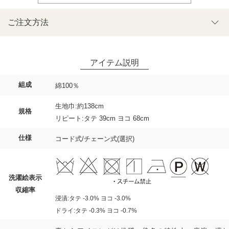
ご注文方法
組成
綿100％
生地巾:約138cm
規格
リピート:タテ 39cm ヨコ 68cm
仕様
コード式/チェーン式(選択)
洗濯絵表示
収縮率
浸漬:タテ -3.0% ヨコ -3.0%
ドライ:タテ -0.3% ヨコ -0.7%