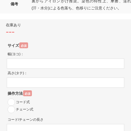
裏からアイロンがけ推奨。染色の特性上、摩擦、濡れ
備考
(汗・水分)による色落ち、色移りにご注意ください。
在庫あり
---
サイズ
必須
幅(ヨコ)：
高さ(タテ)：
操作方法
必須
コード式
チェーン式
コード/チェーンの長さ