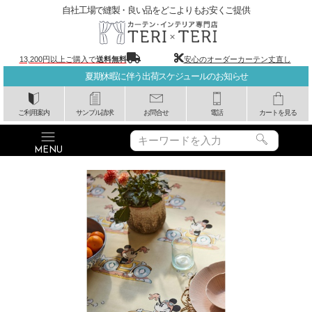
自社工場で縫製・良い品をどこよりもお安くご提供
13,200円以上ご購入で
送料無料
安心のオーダーカーテン丈直し
夏期休暇に伴う出荷スケジュールのお知らせ
ご利用案内
サンプル請求
お問合せ
電話
カートを見る