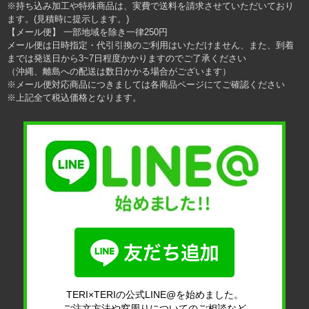
※持ち込み加工や特殊商品は、実費で送料を請求させていただいており
ます。(見積時に提示します。)
【メール便】 一部地域を除き一律250円
メール便は日時指定・代引引換のご利用はいただけません、また、到着
までは発送日から3~7日程度かかりますのでご了承ください
（沖縄、離島への配送は数日かかる場合がございます）
※メール便対応商品につきましては各商品ページにてご確認ください
※上記全て税込価格となります。
TERI×TERIの公式LINE@を始めました。
ご注文方法や窓周りについてのご相談など