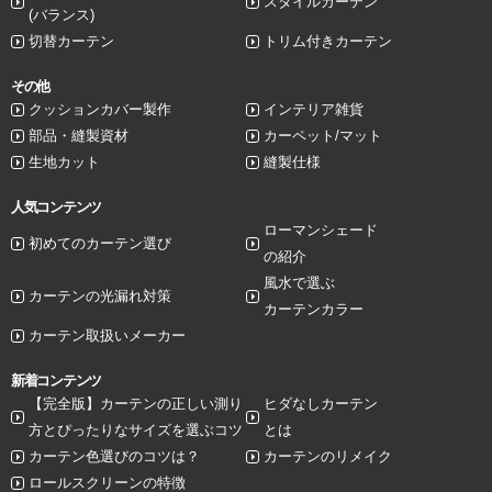
スタイルカーテン
(バランス)
切替カーテン
トリム付きカーテン
その他
クッションカバー製作
インテリア雑貨
部品・縫製資材
カーペット/マット
生地カット
縫製仕様
人気コンテンツ
ローマンシェード
初めてのカーテン選び
の紹介
風水で選ぶ
カーテンの光漏れ対策
カーテンカラー
カーテン取扱いメーカー
新着コンテンツ
【完全版】カーテンの正しい測り
ヒダなしカーテン
方とぴったりなサイズを選ぶコツ
とは
カーテン色選びのコツは？
カーテンのリメイク
ロールスクリーンの特徴