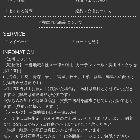
よくある質問
返品・交換について
在庫切れ商品について
SERVICE
マイページ
カートを見る
INFOMATION
送料について
【宅配便】 一部地域を除き一律500円、カーテンレール・房掛け・タッセ
ル1,100円
(北海道、沖縄、青森、岩手、宮城、秋田、山形、福島、離島への配送は
別途料金が必要です)
☆13,200円以上お買い上げ頂いた場合は、送料は無料とさせていただき
ます☆（離島は別途送料が必要です）
※持ち込み加工や特殊商品は、実費で送料を請求させていただいており
ます。(見積時に提示します。)
【メール便】 一部地域を除き一律250円
メール便は日時指定・代引引換のご利用はいただけません、また、到着
までは発送日から3~7日程度かかりますのでご了承ください
（沖縄、離島への配送は数日かかる場合がございます）
※メール便対応商品につきましては各商品ページにてご確認ください