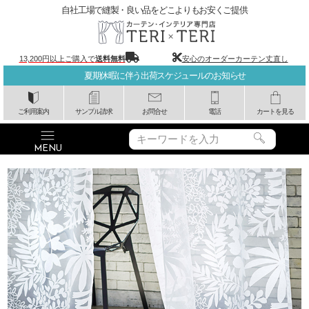
自社工場で縫製・良い品をどこよりもお安くご提供
13,200円以上ご購入で
送料無料
安心のオーダーカーテン丈直し
夏期休暇に伴う出荷スケジュールのお知らせ
ご利用案内
サンプル請求
お問合せ
電話
カートを見る