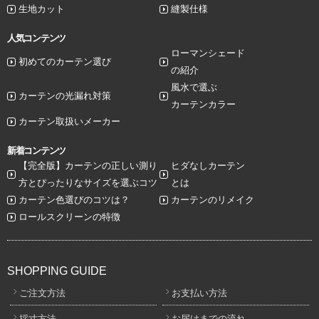
生地カット
縫製仕様
人気コンテンツ
ローマンシェード
初めてのカーテン選び
の紹介
風水で選ぶ
カーテンの光漏れ対策
カーテンカラー
カーテン取扱いメーカー
新着コンテンツ
【完全版】カーテンの正しい測り
ヒダなしカーテン
方とぴったりなサイズを選ぶコツ
とは
カーテン色選びのコツは？
カーテンのリメイク
ロールスクリーンの特徴
SHOPPING GUIDE
ご注文方法
お支払い方法
採寸方法
お届けまでの流れ