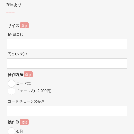
在庫あり
---
サイズ
必須
幅(ヨコ)：
高さ(タテ)：
操作方法
必須
コード式
チェーン式(+2,200円)
コード/チェーンの長さ
操作側
必須
右側