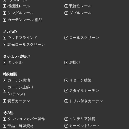
機能性レール
装飾性レール
シングルレール
ダブルレール
カーテンレール 部品
メカもの
ウッドブラインド
ロールスクリーン
調光ロールスクリーン
タッセル・房掛け
タッセル
房掛け
特殊縫製
カーテン裏地
リターン縫製
カーテン上飾り
スタイルカーテン
(バランス)
切替カーテン
トリム付きカーテン
その他
クッションカバー製作
インテリア雑貨
部品・縫製資材
カーペット/マット