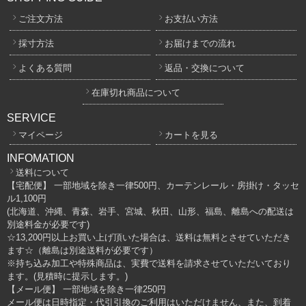
ご注文方法
お支払い方法
採寸方法
お届けまでの流れ
よくある質問
返品・交換について
在庫切れ商品について
SERVICE
マイページ
カートを見る
INFOMATION
送料について
【宅配便】 一部地域を除き一律500円、カーテンレール・房掛け・タッセ
ル1,100円
(北海道、沖縄、青森、岩手、宮城、秋田、山形、福島、離島への配送は
別途料金が必要です)
☆13,200円以上お買い上げ頂いた場合は、送料は無料とさせていただき
ます☆（離島は別途送料が必要です）
※持ち込み加工や特殊商品は、実費で送料を請求させていただいており
ます。(見積時に提示します。)
【メール便】 一部地域を除き一律250円
メール便は日時指定・代引引換のご利用はいただけません、また、到着