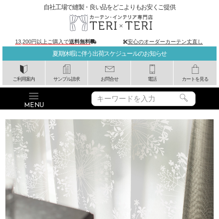
自社工場で縫製・良い品をどこよりもお安くご提供
13,200円以上ご購入で
送料無料
安心のオーダーカーテン丈直し
夏期休暇に伴う出荷スケジュールのお知らせ
ご利用案内
サンプル請求
お問合せ
電話
カートを見る