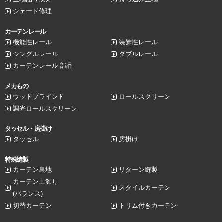
シェード修理
カーテンレール
機能性レール
装飾性レール
シングルレール
ダブルレール
カーテンレール 部品
メカもの
ウッドブラインド
ロールスクリーン
調光ロールスクリーン
タッセル・房掛け
タッセル
房掛け
特殊縫製
カーテン裏地
リターン縫製
カーテン上飾り
スタイルカーテン
(バランス)
切替カーテン
トリム付きカーテン