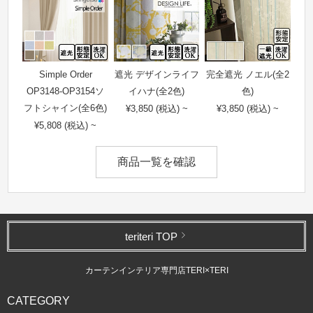
Simple Order
遮光 デザインライフ
完全遮光 ノエル(全2
OP3148-OP3154ソ
イハナ(全2色)
色)
フトシャイン(全6色)
¥3,850 (税込) ~
¥3,850 (税込) ~
¥5,808 (税込) ~
商品一覧を確認
teriteri TOP
カーテンインテリア専門店TERI×TERI
CATEGORY