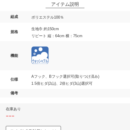
組成
ポリエステル100％
生地巾:約150cm
規格
リピート 縦：64cm 横：75cm
機能
Aフック、Bフック選択可(取りつけ済み)
仕様
1.5倍ヒダ(2山)、2倍ヒダ(3山)選択可
備考
在庫あり
---