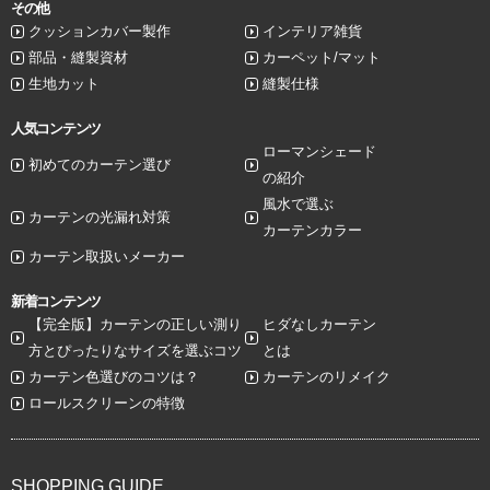
その他
クッションカバー製作
インテリア雑貨
部品・縫製資材
カーペット/マット
生地カット
縫製仕様
人気コンテンツ
ローマンシェード
初めてのカーテン選び
の紹介
風水で選ぶ
カーテンの光漏れ対策
カーテンカラー
カーテン取扱いメーカー
新着コンテンツ
【完全版】カーテンの正しい測り
ヒダなしカーテン
方とぴったりなサイズを選ぶコツ
とは
カーテン色選びのコツは？
カーテンのリメイク
ロールスクリーンの特徴
SHOPPING GUIDE