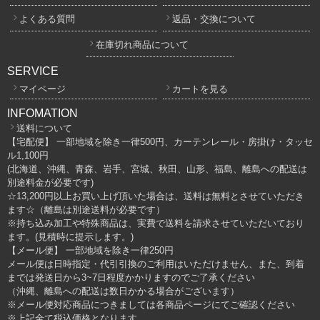
よくある質問
返品・交換について
在庫切れ商品について
SERVICE
マイページ
カートを見る
INFOMATION
送料について
【宅配便】 一部地域を除き一律500円、カーテンレール・房掛け・タッセ
ル1,100円
(北海道、沖縄、青森、岩手、宮城、秋田、山形、福島、離島への配送は
別途料金が必要です)
☆13,200円以上お買い上げ頂いた場合は、送料は無料とさせていただき
ます☆（離島は別途送料が必要です）
※持ち込み加工や特殊商品は、実費で送料を請求させていただいており
ます。(見積時に提示します。)
【メール便】 一部地域を除き一律250円
メール便は日時指定・代引引換のご利用はいただけません、また、到着
までは発送日から3~7日程度かかりますのでご了承ください
（沖縄、離島への配送は数日かかる場合がございます）
※メール便対応商品につきましては各商品ページにてご確認ください
※上記全て税込価格となります。