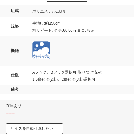
組成
ポリエステル100％
生地巾:約150cm
規格
柄リピート: タテ:60.5cm ヨコ:75㎝
機能
Aフック、Bフック選択可(取りつけ済み)
仕様
1.5倍ヒダ(2山)、2倍ヒダ(3山)選択可
備考
在庫あり
---
サイズを自動計算したい