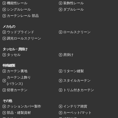
機能性レール
装飾性レール
シングルレール
ダブルレール
カーテンレール 部品
メカもの
ウッドブラインド
ロールスクリーン
調光ロールスクリーン
タッセル・房掛け
タッセル
房掛け
特殊縫製
カーテン裏地
リターン縫製
カーテン上飾り
スタイルカーテン
(バランス)
切替カーテン
トリム付きカーテン
その他
クッションカバー製作
インテリア雑貨
部品・縫製資材
カーペット/マット