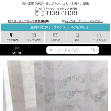
自社工場で縫製・良い品をどこよりもお安くご提供
13,200円以上ご購入で
送料無料
安心のオーダーカーテン丈直し
夏期休暇に伴う出荷スケジュールのお知らせ
ご利用案内
サンプル請求
お問合せ
電話
カートを見る