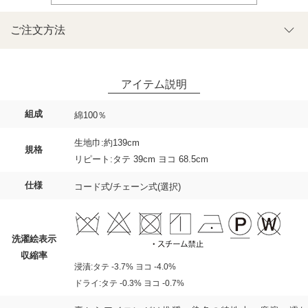
ご注文方法
組成
綿100％
生地巾:約139cm
規格
リピート:タテ 39cm ヨコ 68.5cm
仕様
コード式/チェーン式(選択)
洗濯絵表示
収縮率
浸漬:タテ -3.7% ヨコ -4.0%
ドライ:タテ -0.3% ヨコ -0.7%