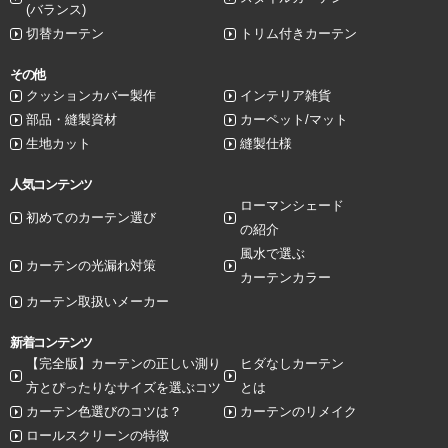
(バランス)
切替カーテン
トリム付きカーテン
その他
クッションカバー製作
インテリア雑貨
部品・縫製資材
カーペット/マット
生地カット
縫製仕様
人気コンテンツ
ローマンシェード
初めてのカーテン選び
の紹介
風水で選ぶ
カーテンの光漏れ対策
カーテンカラー
カーテン取扱いメーカー
新着コンテンツ
【完全版】カーテンの正しい測り
ヒダなしカーテン
方とぴったりなサイズを選ぶコツ
とは
カーテン色選びのコツは？
カーテンのリメイク
ロールスクリーンの特徴