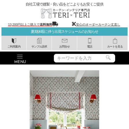
自社工場で縫製・良い品をどこよりもお安くご提供
13,200円以上ご購入で
送料無料
安心のオーダーカーテン丈直し
夏期休暇に伴う出荷スケジュールのお知らせ
ご利用案内
サンプル請求
お問合せ
電話
カートを見る