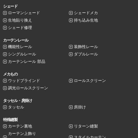
シェード
ローマンシェード
シェードメカ
生地貼り換え
持ち込み生地
シェード修理
カーテンレール
機能性レール
装飾性レール
シングルレール
ダブルレール
カーテンレール 部品
メカもの
ウッドブラインド
ロールスクリーン
調光ロールスクリーン
タッセル・房掛け
タッセル
房掛け
特殊縫製
カーテン裏地
リターン縫製
カーテン上飾り
スタイルカーテン