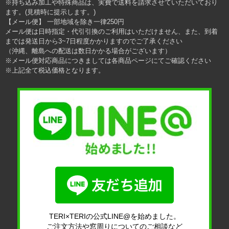
※持ち込み加工や特殊商品は、実費で送料を請求させていただいており
ます。(見積時に提示します。)
【メール便】 一部地域を除き一律250円
メール便は日時指定・代引引換のご利用はいただけません、また、到着
までは発送日から3~7日程度かかりますのでご了承ください
（沖縄、離島への配送は数日かかる場合がございます）
※メール便対応商品につきましては各商品ページにてご確認ください
※上記全て税込価格となります。
TERI×TERIの公式LINE@を始めました。
ご注文方法や窓周りについてのご相談など