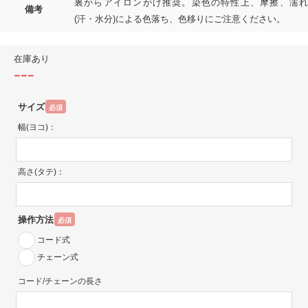
裏からアイロンがけ推奨。染色の特性上、摩擦、濡れ
備考
(汗・水分)による色落ち、色移りにご注意ください。
在庫あり
---
サイズ
必須
幅(ヨコ)：
高さ(タテ)：
操作方法
必須
コード式
チェーン式
コード/チェーンの長さ