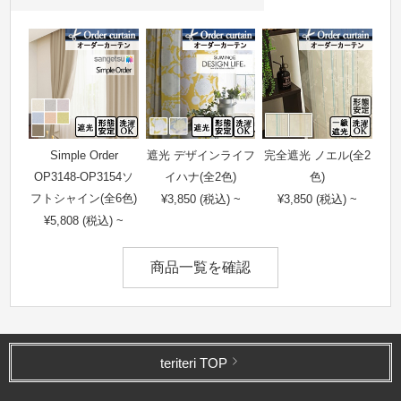
Simple Order
遮光 デザインライフ
完全遮光 ノエル(全2
OP3148-OP3154ソ
イハナ(全2色)
色)
フトシャイン(全6色)
¥3,850 (税込) ~
¥3,850 (税込) ~
¥5,808 (税込) ~
商品一覧を確認
teriteri TOP