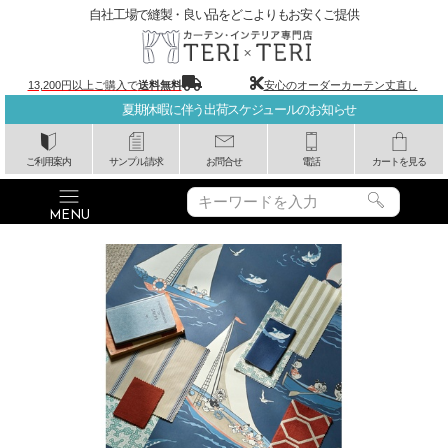
自社工場で縫製・良い品をどこよりもお安くご提供
13,200円以上ご購入で
送料無料
安心のオーダーカーテン丈直し
夏期休暇に伴う出荷スケジュールのお知らせ
ご利用案内
サンプル請求
お問合せ
電話
カートを見る