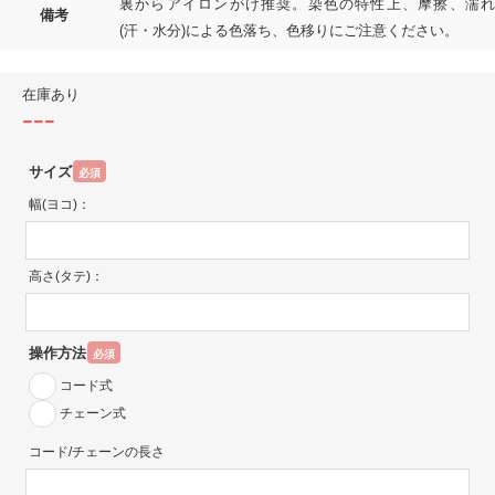
裏からアイロンがけ推奨。染色の特性上、摩擦、濡れ
備考
(汗・水分)による色落ち、色移りにご注意ください。
在庫あり
---
サイズ
必須
幅(ヨコ)：
高さ(タテ)：
操作方法
必須
コード式
チェーン式
コード/チェーンの長さ