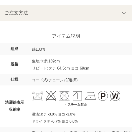
ご注文方法
組成
綿100％
生地巾:約139cm
規格
リピート:タテ 64.5cm ヨコ 69cm
仕様
コード式/チェーン式(選択)
洗濯絵表示
収縮率
浸漬:タテ -3.0% ヨコ -3.0%
ドライ:タテ -0.7% ヨコ 0.0%