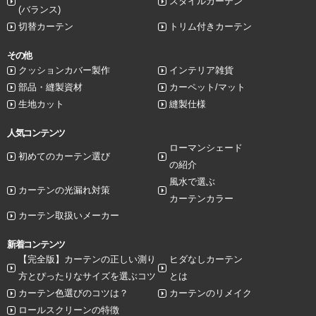
スタイルカーテン
(バランス)
切替カーテン
トリム付きカーテン
その他
クッションカバー製作
インテリア雑貨
部品・縫製資材
カーペット/マット
生地カット
縫製仕様
人気コンテンツ
ローマンシェード
初めてのカーテン選び
の紹介
風水で選ぶ
カーテンの光漏れ対策
カーテンカラー
カーテン取扱いメーカー
新着コンテンツ
【完全版】カーテンの正しい測り
ヒダなしカーテン
方とぴったりなサイズを選ぶコツ
とは
カーテン色選びのコツは？
カーテンのリメイク
ロールスクリーンの特徴