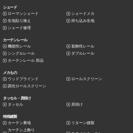
シェード
ローマンシェード
シェードメカ
生地貼り換え
持ち込み生地
シェード修理
カーテンレール
機能性レール
装飾性レール
シングルレール
ダブルレール
カーテンレール 部品
メカもの
ウッドブラインド
ロールスクリーン
調光ロールスクリーン
タッセル・房掛け
タッセル
房掛け
特殊縫製
カーテン裏地
リターン縫製
カーテン上飾り