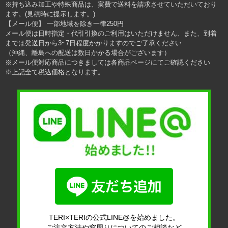
※持ち込み加工や特殊商品は、実費で送料を請求させていただいており
ます。(見積時に提示します。)
【メール便】 一部地域を除き一律250円
メール便は日時指定・代引引換のご利用はいただけません、また、到着
までは発送日から3~7日程度かかりますのでご了承ください
（沖縄、離島への配送は数日かかる場合がございます）
※メール便対応商品につきましては各商品ページにてご確認ください
※上記全て税込価格となります。
TERI×TERIの公式LINE@を始めました。
ご注文方法や窓周りについてのご相談など