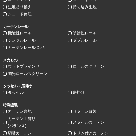
生地貼り換え
持ち込み生地
シェード修理
カーテンレール
機能性レール
装飾性レール
シングルレール
ダブルレール
カーテンレール 部品
メカもの
ウッドブラインド
ロールスクリーン
調光ロールスクリーン
タッセル・房掛け
タッセル
房掛け
特殊縫製
カーテン裏地
リターン縫製
カーテン上飾り
スタイルカーテン
(バランス)
切替カーテン
トリム付きカーテン