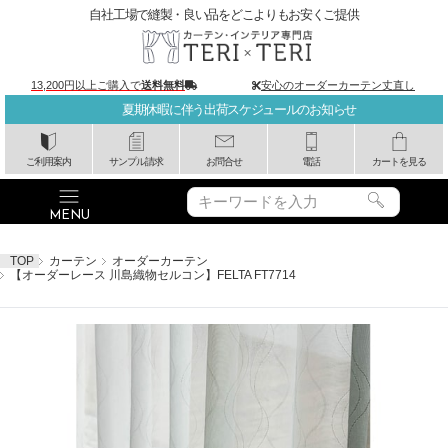
自社工場で縫製・良い品をどこよりもお安くご提供
13,200円以上ご購入で
送料無料
安心のオーダーカーテン丈直し
夏期休暇に伴う出荷スケジュールのお知らせ
ご利用案内
サンプル請求
お問合せ
電話
カートを見る
TOP
カーテン
オーダーカーテン
【オーダーレース 川島織物セルコン】FELTA FT7714