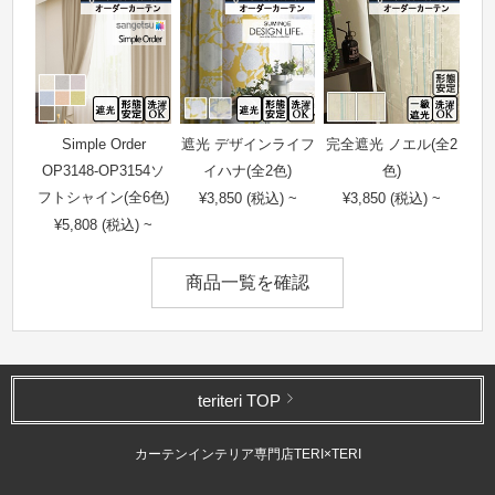
Simple Order
遮光 デザインライフ
完全遮光 ノエル(全2
OP3148-OP3154ソ
イハナ(全2色)
色)
フトシャイン(全6色)
¥3,850 (税込) ~
¥3,850 (税込) ~
¥5,808 (税込) ~
商品一覧を確認
teriteri TOP
カーテンインテリア専門店TERI×TERI