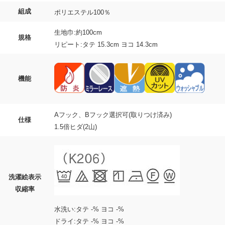
組成
ポリエステル100％
生地巾:約100cm
規格
リピート:タテ 15.3cm ヨコ 14.3cm
機能
Aフック、Bフック選択可(取りつけ済み)
仕様
1.5倍ヒダ(2山)
洗濯絵表示
収縮率
水洗い:タテ -% ヨコ -%
ドライ:タテ -% ヨコ -%