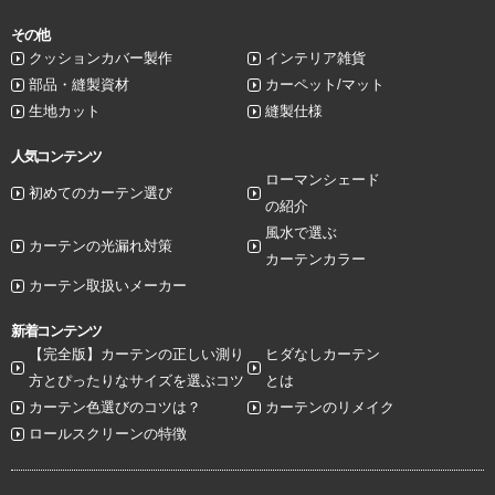
その他
クッションカバー製作
インテリア雑貨
部品・縫製資材
カーペット/マット
生地カット
縫製仕様
人気コンテンツ
ローマンシェード
初めてのカーテン選び
の紹介
風水で選ぶ
カーテンの光漏れ対策
カーテンカラー
カーテン取扱いメーカー
新着コンテンツ
【完全版】カーテンの正しい測り
ヒダなしカーテン
方とぴったりなサイズを選ぶコツ
とは
カーテン色選びのコツは？
カーテンのリメイク
ロールスクリーンの特徴