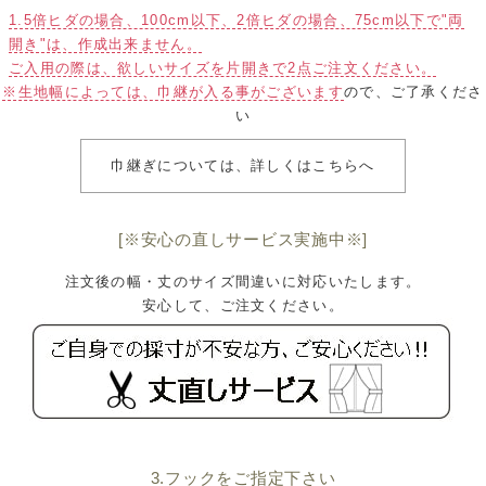
1.5倍ヒダの場合、100cm以下、2倍ヒダの場合、75cm以下で"両
開き"は、作成出来ません。
ご入用の際は、欲しいサイズを片開きで2点ご注文ください。
※生地幅によっては、巾継が入る事がございます
ので、ご了承くださ
い
巾継ぎについては、詳しくはこちらへ
[※安心の直しサービス実施中※]
注文後の幅・丈のサイズ間違いに対応いたします。
安心して、ご注文ください。
3.フックをご指定下さい