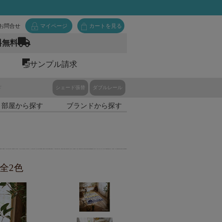
お問合せ
マイページ
カートを見る
料無料
サンプル請求
ド
シェード張替
ダブルレール
・部屋から探す
ブランドから探す
 全2色