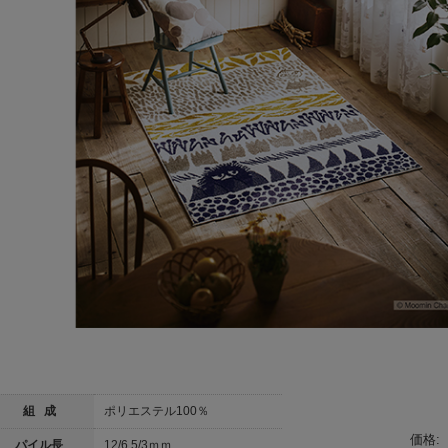
組 成
ポリエステル100％
価格:
パイル長
12/6.5/3ｍｍ