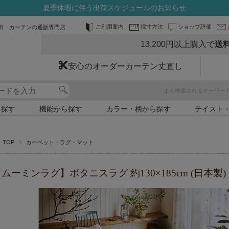
夏季休暇に伴う出荷スケジュールのお知らせ
ご利用案内
採寸方法
ショップ評価
供 カーテンの通販専門店
13,200円以上購入で
送
安心のオーダーカーテン丈直し
よく検索されるキーワー
ら探す
機能から探す
カラー・柄から探す
テイスト
TOP
カーペット・ラグ・マット
ムーミンラグ】ボタニスラグ 約130×185cm (日本製)