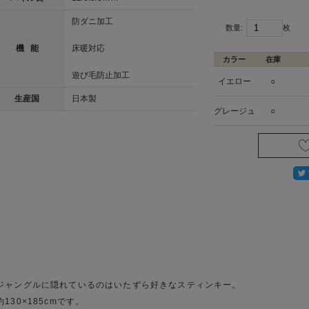
防ダニ加工
数量:
枚
機 能
床暖対応
カラー
在庫
遊び毛防止加工
イエロー
○
生産国
日本製
グレージュ
○
ジャングルに隠れているのはいたずら好きなスティンキー。
約130×185cmです。