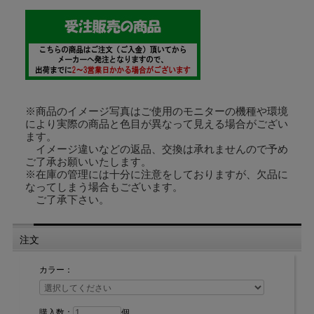
付属のネジはマルサラ全ネジ3×35ｍｍです。
※左右どちらにも使用できます。
※製品の構造上、動作にばらつきがあることがあります。
※商品のイメージ写真はご使用のモニターの機種や環境
により実際の商品と色目が異なって見える場合がござい
ます。
イメージ違いなどの返品、交換は承れませんので予め
ご了承お願いいたします。
※在庫の管理には十分に注意をしておりますが、欠品に
なってしまう場合もございます。
ご了承下さい。
注文
素材：スチール・亜鉛
カラー：
サイズ：横155ｍm×縦169mm (壁に沿って倒した状態の正面からの寸法)
購入数：
個