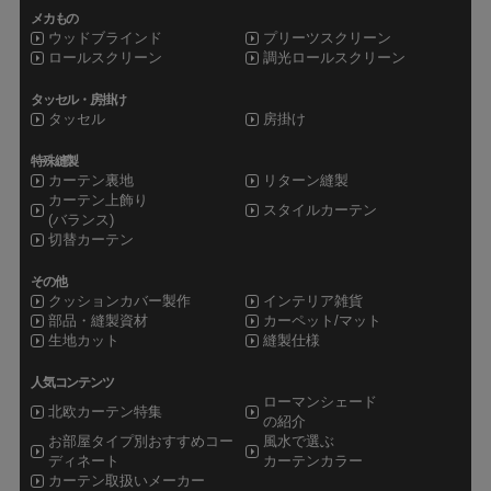
メカもの
ウッドブラインド
プリーツスクリーン
ロールスクリーン
調光ロールスクリーン
タッセル・房掛け
タッセル
房掛け
特殊縫製
カーテン裏地
リターン縫製
カーテン上飾り
スタイルカーテン
(バランス)
切替カーテン
その他
クッションカバー製作
インテリア雑貨
部品・縫製資材
カーペット/マット
生地カット
縫製仕様
人気コンテンツ
ローマンシェード
北欧カーテン特集
の紹介
お部屋タイプ別おすすめコー
風水で選ぶ
ディネート
カーテンカラー
カーテン取扱いメーカー