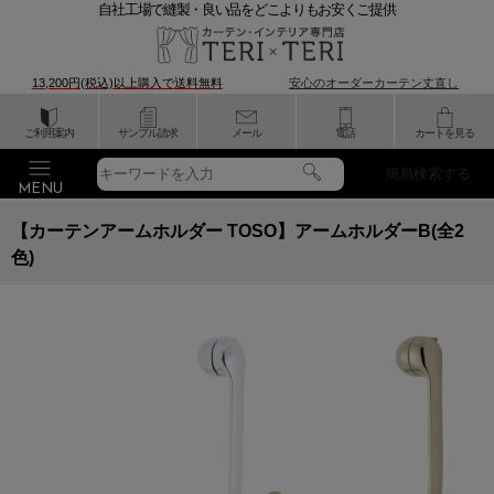
自社工場で縫製・良い品をどこよりもお安くご提供
13,200円(税込)以上購入で
送料無料
安心のオーダーカーテン丈直し
ご利用案内
サンプル請求
メール
電話
カートを見る
簡易検索する
【カーテンアームホルダー TOSO】アームホルダーB(全2
色)