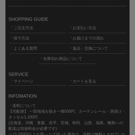
SHOPPING GUIDE
ご注文方法
お支払い方法
採寸方法
お届けまでの流れ
よくある質問
返品・交換について
在庫切れ商品について
SERVICE
マイページ
カートを見る
INFOMATION
送料について
【宅配便】 一部地域を除き一律500円、カーテンレール・房掛け・
タッセル1,100円
(北海道、沖縄、青森、岩手、宮城、秋田、山形、福島、離島への
配送は別途料金が必要です)
☆13,200円以上お買い上げ頂いた場合は、送料は無料とさせていた