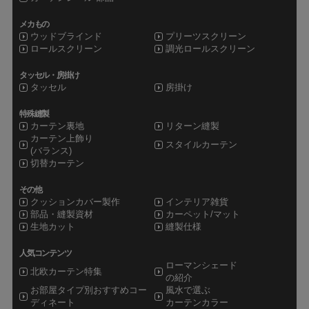
メカもの
ウッドブラインド
プリーツスクリーン
ロールスクリーン
調光ロールスクリーン
タッセル・房掛け
タッセル
房掛け
特殊縫製
カーテン裏地
リターン縫製
カーテン上飾り
スタイルカーテン
(バランス)
切替カーテン
その他
クッションカバー製作
インテリア雑貨
部品・縫製資材
カーペット/マット
生地カット
縫製仕様
人気コンテンツ
ローマンシェード
北欧カーテン特集
の紹介
お部屋タイプ別おすすめコー
風水で選ぶ
ディネート
カーテンカラー