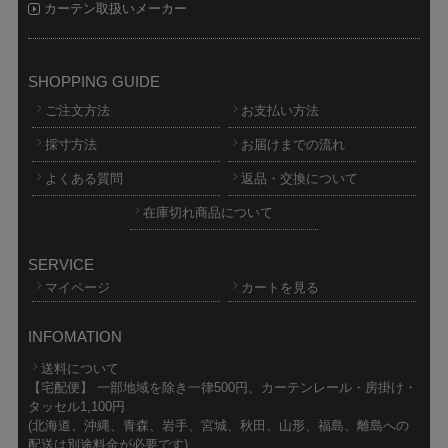
カーテン取扱いメーカー
SHOPPING GUIDE
ご注文方法
お支払い方法
採寸方法
お届けまでの流れ
よくある質問
返品・交換について
在庫切れ商品について
SERVICE
マイページ
カートを見る
INFOMATION
送料について
【宅配便】 一部地域を除き一律500円、カーテンレール・房掛け・
タッセル1,100円
(北海道、沖縄、青森、岩手、宮城、秋田、山形、福島、離島への
配送は別途料金が必要です)