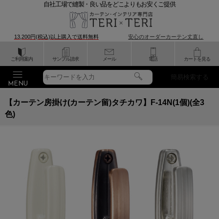
自社工場で縫製・良い品をどこよりもお安くご提供
13,200円(税込)以上購入で
送料無料
安心のオーダーカーテン丈直し
ご利用案内
サンプル請求
メール
電話
カートを見る
簡易検索する
【カーテン房掛け(カーテン留)タチカワ】F-14N(1個)(全3
色)