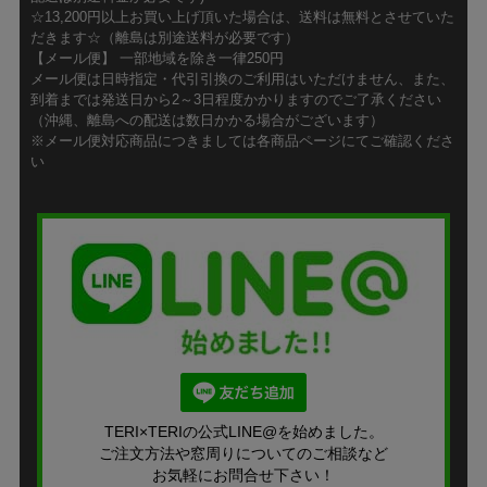
☆13,200円以上お買い上げ頂いた場合は、送料は無料とさせていた
だきます☆（離島は別途送料が必要です）
【メール便】 一部地域を除き一律250円
メール便は日時指定・代引引換のご利用はいただけません、また、
到着までは発送日から2～3日程度かかりますのでご了承ください
（沖縄、離島への配送は数日かかる場合がございます）
※メール便対応商品につきましては各商品ページにてご確認くださ
い
TERI×TERIの公式LINE@を始めました。
ご注文方法や窓周りについてのご相談など
お気軽にお問合せ下さい！