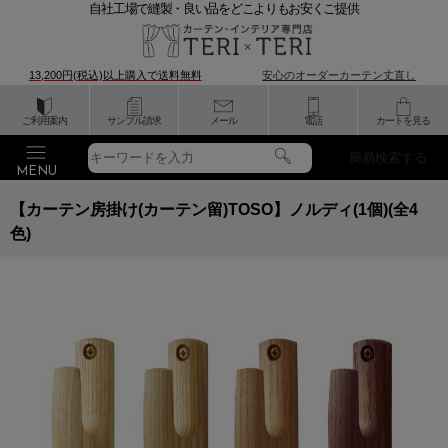
自社工場で縫製・良い品をどこよりもお安くご提供
13,200円(税込)以上購入で
送料無料
安心のオーダーカーテン丈直し
ご利用案内
サンプル請求
メール
電話
カートを見る
簡易検索する
【カーテン房掛け(カーテン留)TOSO】ノルディ(1個)(全4
色)