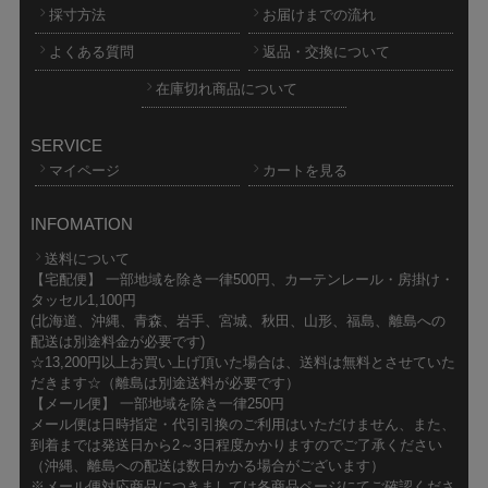
採寸方法
お届けまでの流れ
よくある質問
返品・交換について
在庫切れ商品について
SERVICE
マイページ
カートを見る
INFOMATION
送料について
【宅配便】 一部地域を除き一律500円、カーテンレール・房掛け・
タッセル1,100円
(北海道、沖縄、青森、岩手、宮城、秋田、山形、福島、離島への
配送は別途料金が必要です)
☆13,200円以上お買い上げ頂いた場合は、送料は無料とさせていた
だきます☆（離島は別途送料が必要です）
【メール便】 一部地域を除き一律250円
メール便は日時指定・代引引換のご利用はいただけません、また、
到着までは発送日から2～3日程度かかりますのでご了承ください
（沖縄、離島への配送は数日かかる場合がございます）
※メール便対応商品につきましては各商品ページにてご確認くださ