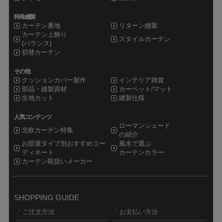
特殊縫製
カーテン裏地
リターン縫製
カーテン上飾り
スタイルカーテン
(バランス)
切替カーテン
その他
クッションカバー製作
インテリア雑貨
部品・縫製資材
カーペット/マット
生地カット
縫製仕様
人気コンテンツ
ローマンシェード
北欧カーテン特集
の紹介
お部屋タイプ別おすすめコー
風水で選ぶ
ディネート
カーテンカラー
カーテン取扱いメーカー
SHOPPING GUIDE
ご注文方法
お支払い方法