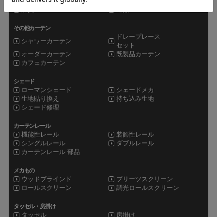
UVカットレース
遮像レース
防炎レース
遮熱レース
その他カーテン
ドレープレース
シャワーカーテン
セット
オーダーカーテン
既製品カーテン
カフェカーテン
シェード
ローマンシェード
シェードメカ
生地貼り換え
持ち込み生地
シェード修理
カーテンレール
機能性レール
装飾性レール
シングルレール
ダブルレール
カーテンレール 部品
メカもの
ウッドブラインド
プリーツスクリーン
ロールスクリーン
調光ロールスクリーン
タッセル・房掛け
タッセル
房掛け