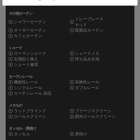
防炎レース
遮熱レース
その他カーテン
ドレープレース
シャワーカーテン
セット
オーダーカーテン
既製品カーテン
カフェカーテン
シェード
ローマンシェード
シェードメカ
生地貼り換え
持ち込み生地
シェード修理
カーテンレール
機能性レール
装飾性レール
シングルレール
ダブルレール
カーテンレール 部品
メカもの
ウッドブラインド
プリーツスクリーン
ロールスクリーン
調光ロールスクリーン
タッセル・房掛け
タッセル
房掛け