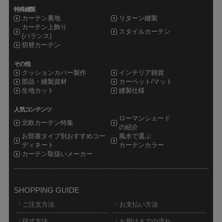
特殊縫製
カーテン裏地
リターン縫製
カーテン上飾り
スタイルカーテン
(バランス)
切替カーテン
その他
クッションカバー製作
インテリア雑貨
部品・縫製資材
カーペット/マット
生地カット
縫製仕様
人気コンテンツ
ローマンシェード
北欧カーテン特集
の紹介
お部屋タイプ別おすすめコー
風水で選ぶ
ディネート
カーテンカラー
カーテン取扱いメーカー
SHOPPING GUIDE
ご注文方法
お支払い方法
採寸方法
お届けまでの流れ