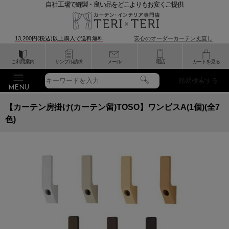
自社工場で縫製・良い品をどこよりもお安くご提供
13,200円(税込)以上購入で
送料無料
安心のオーダーカーテン丈直し
ご利用案内
サンプル請求
メール
電話
カートを見る
簡易検索する
【カーテン房掛け(カーテン留)TOSO】ワンビスA(1個)(全7
色)