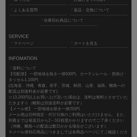
よくある質問
返品・交換について
在庫切れ商品について
SERVICE
マイページ
カートを見る
INFOMATION
送料について
【宅配便】 一部地域を除き一律500円、カーテンレール・房掛け・
タッセル1,100円
(北海道、沖縄、青森、岩手、宮城、秋田、山形、福島、離島への
配送は別途料金が必要です)
☆13,200円以上お買い上げ頂いた場合は、送料は無料とさせていた
だきます☆（離島は別途送料が必要です）
【メール便】 一部地域を除き一律250円
メール便は日時指定・代引引換のご利用はいただけません、また、
到着までは発送日から2～3日程度かかりますのでご了承ください
（沖縄、離島への配送は数日かかる場合がございます）
※メール便対応商品につきましては各商品ページにてご確認くださ