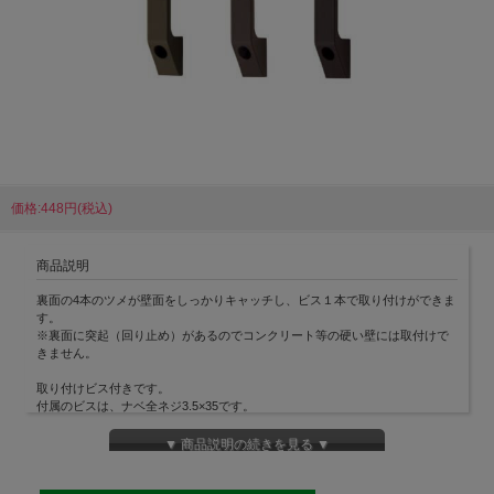
価格:448円(税込)
商品説明
裏面の4本のツメが壁面をしっかりキャッチし、ビス１本で取り付けができま
す。
※裏面に突起（回り止め）があるのでコンクリート等の硬い壁には取付けで
きません。
取り付けビス付きです。
付属のビスは、ナベ全ネジ3.5×35です。
素材：亜鉛
▼ 商品説明の続きを見る ▼
サイズ：横1.6cm×縦6.2cm