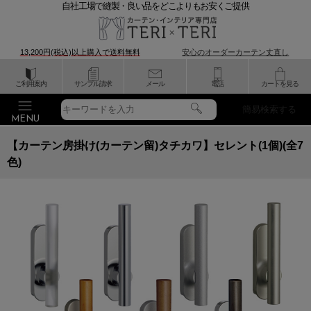
自社工場で縫製・良い品をどこよりもお安くご提供
13,200円(税込)以上購入で
送料無料
安心のオーダーカーテン丈直し
ご利用案内
サンプル請求
メール
電話
カートを見る
簡易検索する
【カーテン房掛け(カーテン留)タチカワ】セレント(1個)(全7
色)