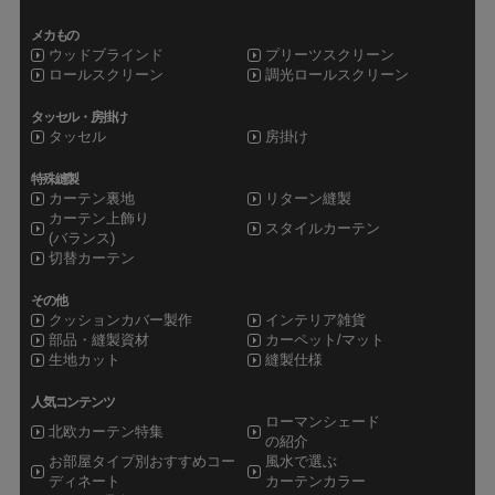
メカもの
ウッドブラインド
プリーツスクリーン
ロールスクリーン
調光ロールスクリーン
タッセル・房掛け
タッセル
房掛け
特殊縫製
カーテン裏地
リターン縫製
カーテン上飾り
スタイルカーテン
(バランス)
切替カーテン
その他
クッションカバー製作
インテリア雑貨
部品・縫製資材
カーペット/マット
生地カット
縫製仕様
人気コンテンツ
ローマンシェード
北欧カーテン特集
の紹介
お部屋タイプ別おすすめコー
風水で選ぶ
ディネート
カーテンカラー