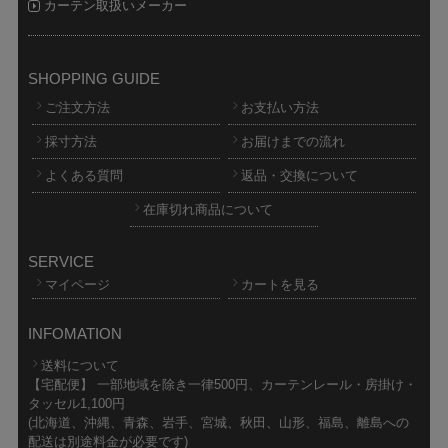
カーテン取扱いメーカー
SHOPPING GUIDE
ご注文方法
お支払い方法
採寸方法
お届けまでの流れ
よくある質問
返品・交換について
在庫切れ商品について
SERVICE
マイページ
カートを見る
INFOMATION
送料について
【宅配便】 一部地域を除き一律500円、カーテンレール・房掛け・
タッセル1,100円
(北海道、沖縄、青森、岩手、宮城、秋田、山形、福島、離島への
配送は別途料金が必要です)