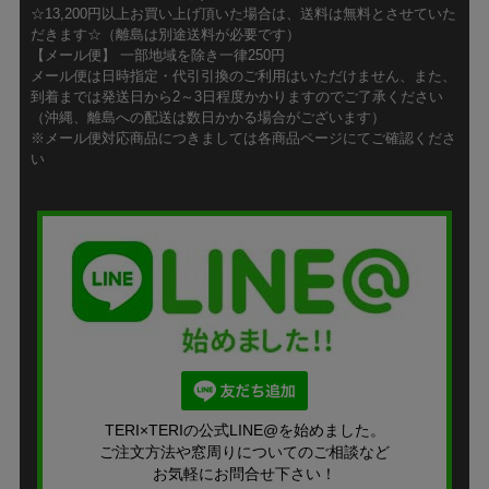
☆13,200円以上お買い上げ頂いた場合は、送料は無料とさせていた
だきます☆（離島は別途送料が必要です）
【メール便】 一部地域を除き一律250円
メール便は日時指定・代引引換のご利用はいただけません、また、
到着までは発送日から2～3日程度かかりますのでご了承ください
（沖縄、離島への配送は数日かかる場合がございます）
※メール便対応商品につきましては各商品ページにてご確認くださ
い
TERI×TERIの公式LINE@を始めました。
ご注文方法や窓周りについてのご相談など
お気軽にお問合せ下さい！