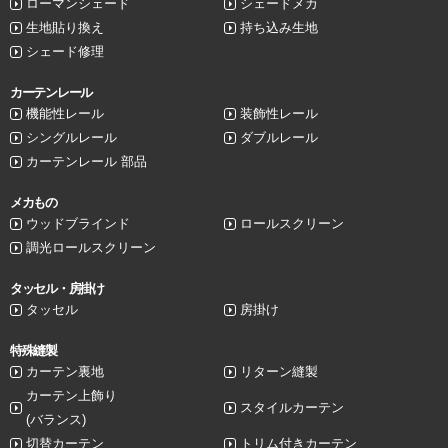
ローマンシェード
シェードメカ
生地貼り換え
持ち込み生地
シェード修理
カーテンレール
機能性レール
装飾性レール
シングルレール
ダブルレール
カーテンレール 部品
メカもの
ウッドブラインド
ロールスクリーン
調光ロールスクリーン
タッセル・房掛け
タッセル
房掛け
特殊縫製
カーテン裏地
リターン縫製
カーテン上飾り
スタイルカーテン
(バランス)
切替カーテン
トリム付きカーテン