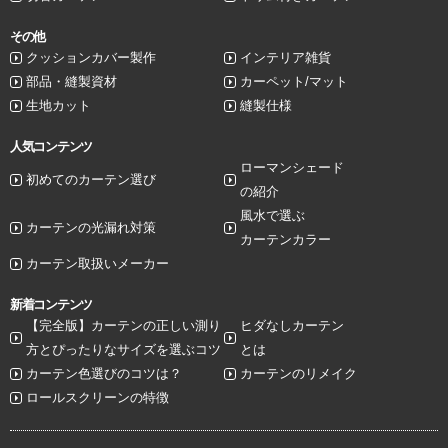
その他
クッションカバー製作
インテリア雑貨
部品・縫製資材
カーペット/マット
生地カット
縫製仕様
人気コンテンツ
ローマンシェード
初めてのカーテン選び
の紹介
風水で選ぶ
カーテンの光漏れ対策
カーテンカラー
カーテン取扱いメーカー
新着コンテンツ
【完全版】カーテンの正しい測り
ヒダなしカーテン
方とぴったりなサイズを選ぶコツ
とは
カーテン色選びのコツは？
カーテンのリメイク
ロールスクリーンの特徴