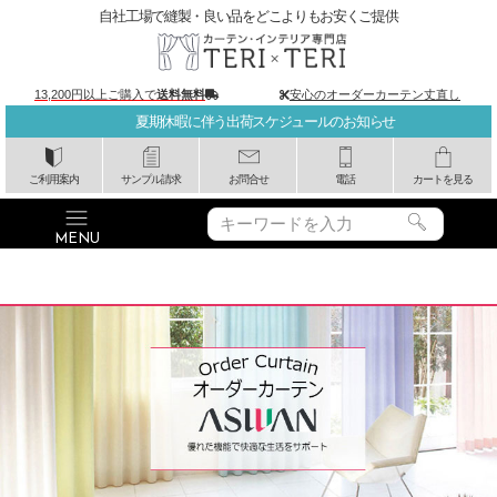
自社工場で縫製・良い品をどこよりもお安くご提供
13,200円以上ご購入で
送料無料
安心のオーダーカーテン丈直し
夏期休暇に伴う出荷スケジュールのお知らせ
ご利用案内
サンプル請求
お問合せ
電話
カートを見る