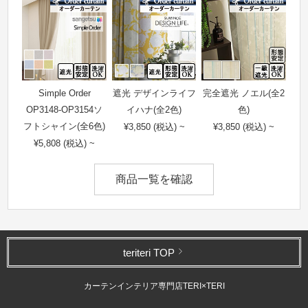
Simple Order
遮光 デザインライフ
完全遮光 ノエル(全2
OP3148-OP3154ソ
イハナ(全2色)
色)
フトシャイン(全6色)
¥3,850 (税込) ~
¥3,850 (税込) ~
¥5,808 (税込) ~
商品一覧を確認
teriteri TOP
カーテンインテリア専門店TERI×TERI