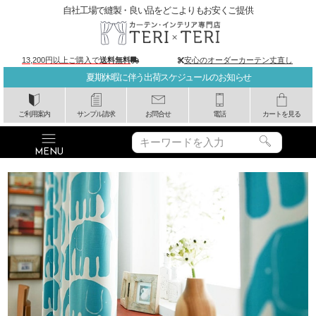
自社工場で縫製・良い品をどこよりもお安くご提供
13,200円以上ご購入で
送料無料
安心のオーダーカーテン丈直し
夏期休暇に伴う出荷スケジュールのお知らせ
ご利用案内
サンプル請求
お問合せ
電話
カートを見る