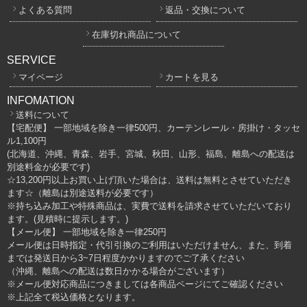
よくある質問
返品・交換について
在庫切れ商品について
SERVICE
マイページ
カートを見る
INFOMATION
送料について
【宅配便】 一部地域を除き一律500円、カーテンレール・房掛け・タッセ
ル1,100円
(北海道、沖縄、青森、岩手、宮城、秋田、山形、福島、離島への配送は
別途料金が必要です)
☆13,200円以上お買い上げ頂いた場合は、送料は無料とさせていただき
ます☆（離島は別途送料が必要です）
※持ち込み加工や特殊商品は、実費で送料を請求させていただいており
ます。(見積時に提示します。)
【メール便】 一部地域を除き一律250円
メール便は日時指定・代引引換のご利用はいただけません、また、到着
までは発送日から3~7日程度かかりますのでご了承ください
（沖縄、離島への配送は数日かかる場合がございます）
※メール便対応商品につきましては各商品ページにてご確認ください
※上記全て税込価格となります。