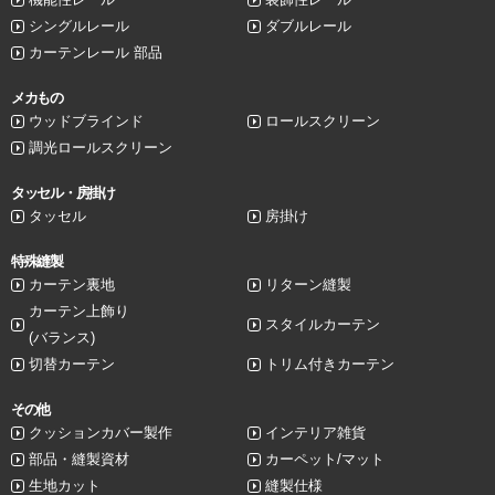
シングルレール
ダブルレール
カーテンレール 部品
メカもの
ウッドブラインド
ロールスクリーン
調光ロールスクリーン
タッセル・房掛け
タッセル
房掛け
特殊縫製
カーテン裏地
リターン縫製
カーテン上飾り
スタイルカーテン
(バランス)
切替カーテン
トリム付きカーテン
その他
クッションカバー製作
インテリア雑貨
部品・縫製資材
カーペット/マット
生地カット
縫製仕様