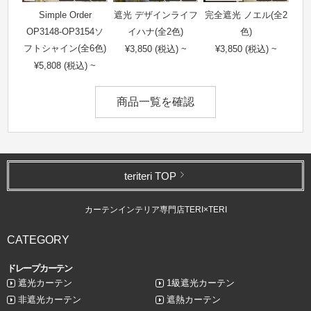
Simple Order
遮光 デザインライフ
完全遮光 ノエル(全2
OP3148-OP3154ソ
イハナ(全2色)
色)
フトシャイン(全6色)
¥3,850 (税込) ~
¥3,850 (税込) ~
¥5,808 (税込) ~
商品一覧を確認
teriteri TOP
カーテンインテリア専門店TERI×TERI
CATEGORY
ドレープカーテン
遮光カーテン
1級遮光カーテン
非遮光カーテン
遮熱カーテン