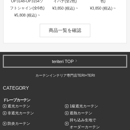
OP3148-OP3154ソ
イハナ(全2色)
色)
フトシャイン(全6色)
¥3,850 (税込) ~
¥3,850 (税込) ~
¥5,808 (税込) ~
商品一覧を確認
teriteri TOP
カーテンインテリア専門店TERI×TERI
CATEGORY
ドレープカーテン
遮光カーテン
1級遮光カーテン
非遮光カーテン
遮熱カーテン
持ち込み生地で
防炎カーテン
オーダーカーテン