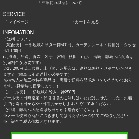
在庫切れ商品について
SERVICE
マイページ
カートを見る
INFOMATION
送料について
【宅配便】 一部地域を除き一律500円、カーテンレール・房掛け・タッセ
ル1,100円
(北海道、沖縄、青森、岩手、宮城、秋田、山形、福島、離島への配送は
別途料金が必要です)
☆13,200円以上お買い上げ頂いた場合は、送料は無料とさせていただき
ます☆（離島は別途送料が必要です）
※持ち込み加工や特殊商品は、実費で送料を請求させていただいており
ます。(見積時に提示します。)
【メール便】 一部地域を除き一律250円
メール便は日時指定・代引引換のご利用はいただけません、また、到着
までは発送日から3~7日程度かかりますのでご了承ください
（沖縄、離島への配送は数日かかる場合がございます）
※メール便対応商品につきましては各商品ページにてご確認ください
※上記全て税込価格となります。