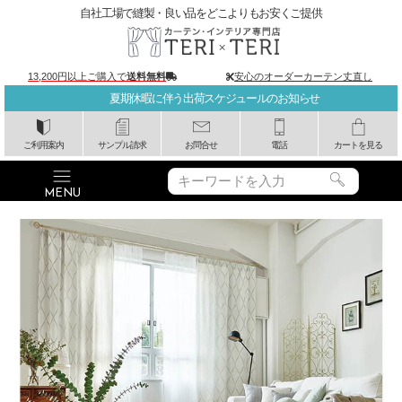
自社工場で縫製・良い品をどこよりもお安くご提供
13,200円以上ご購入で
送料無料
安心のオーダーカーテン丈直し
夏期休暇に伴う出荷スケジュールのお知らせ
ご利用案内
サンプル請求
お問合せ
電話
カートを見る