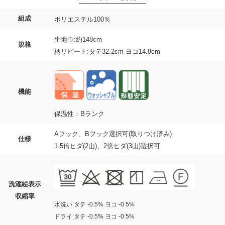
組成
ポリエステル100％
生地巾:約148cm
規格
柄リピート:タテ32.2cm ヨコ14.8cm
機能
保温性：Bランク
Aフック、Bフック選択可(取りつけ済み)
仕様
1.5倍ヒダ(2山)、2倍ヒダ(3山)選択可
洗濯絵表示
収縮率
水洗い:タテ -0.5% ヨコ -0.5%
ドライ:タテ -0.5% ヨコ -0.5%