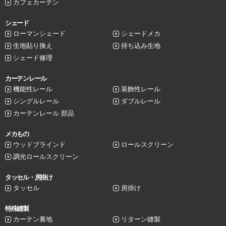
カフェカーテン
シェード
ローマンシェード
シェードメカ
生地貼り換え
持ち込み生地
シェード修理
カーテンレール
機能性レール
装飾性レール
シングルレール
ダブルレール
カーテンレール 部品
メカもの
ウッドブラインド
ロールスクリーン
調光ロールスクリーン
タッセル・房掛け
タッセル
房掛け
特殊縫製
カーテン裏地
リターン縫製