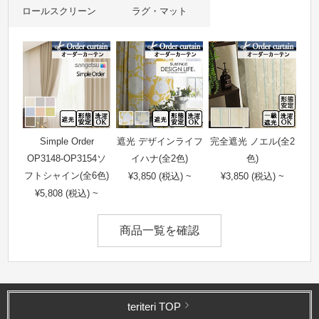
ロールスクリーン
ラグ・マット
Simple Order
遮光 デザインライフ
完全遮光 ノエル(全2
OP3148-OP3154ソ
イハナ(全2色)
色)
フトシャイン(全6色)
¥3,850 (税込) ~
¥3,850 (税込) ~
¥5,808 (税込) ~
商品一覧を確認
teriteri TOP