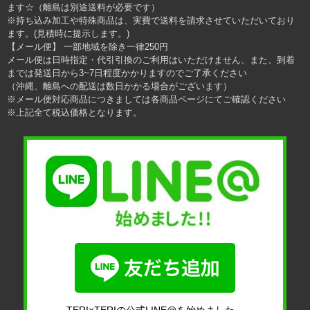
ます☆（離島は別途送料が必要です）
※持ち込み加工や特殊商品は、実費で送料を請求させていただいており
ます。(見積時に提示します。)
【メール便】 一部地域を除き一律250円
メール便は日時指定・代引引換のご利用はいただけません、また、到着
までは発送日から3~7日程度かかりますのでご了承ください
（沖縄、離島への配送は数日かかる場合がございます）
※メール便対応商品につきましては各商品ページにてご確認ください
※上記全て税込価格となります。