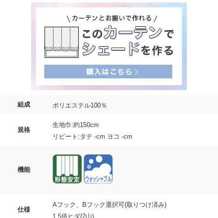
組成
ポリエステル100％
生地巾:約150cm
規格
リピート:タテ -cm ヨコ -cm
機能
Aフック、Bフック選択可(取りつけ済み)
仕様
1.5倍ヒダ(2山)