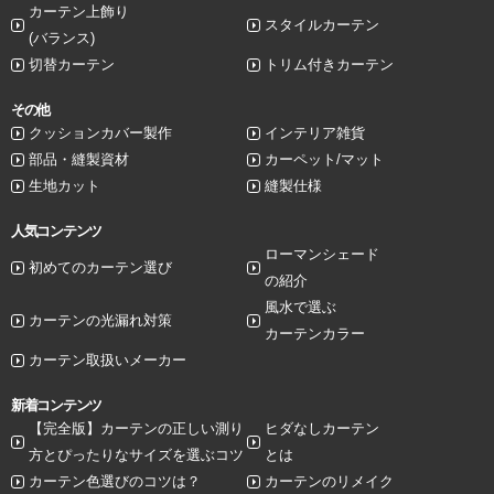
カーテン上飾り
スタイルカーテン
(バランス)
切替カーテン
トリム付きカーテン
その他
クッションカバー製作
インテリア雑貨
部品・縫製資材
カーペット/マット
生地カット
縫製仕様
人気コンテンツ
ローマンシェード
初めてのカーテン選び
の紹介
風水で選ぶ
カーテンの光漏れ対策
カーテンカラー
カーテン取扱いメーカー
新着コンテンツ
【完全版】カーテンの正しい測り
ヒダなしカーテン
方とぴったりなサイズを選ぶコツ
とは
カーテン色選びのコツは？
カーテンのリメイク