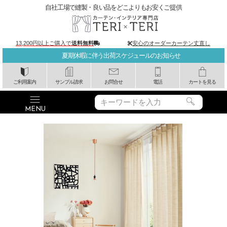
自社工場で縫製・良い品をどこよりもお安くご提供
13,200円以上ご購入で
送料無料
安心のオーダーカーテン丈直し
夏期休暇に伴う出荷スケジュールのお知らせ
ご利用案内
サンプル請求
お問合せ
電話
カートを見る