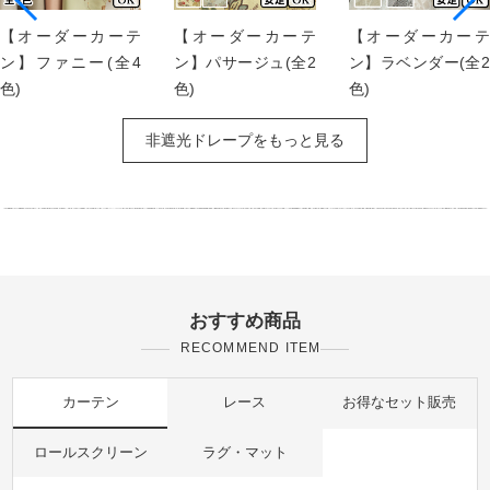
【オーダーカーテ
【オーダーカーテ
【オーダーカーテ
ン】ファニー(全4
ン】パサージュ(全2
ン】ラベンダー(全2
色)
色)
色)
非遮光ドレープをもっと見る
おすすめ商品
RECOMMEND ITEM
カーテン
レース
お得なセット販売
ロールスクリーン
ラグ・マット