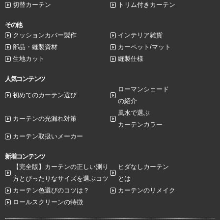
切替カーテン
トリム付きカーテン
その他
クッションカバー製作
インテリア雑貨
部品・縫製資材
カーペット/マット
生地カット
縫製仕様
人気コンテンツ
ローマンシェード
初めてのカーテン選び
の紹介
風水で選ぶ
カーテンの光漏れ対策
カーテンカラー
カーテン取扱いメーカー
新着コンテンツ
【完全版】カーテンの正しい測り
ヒダなしカーテン
方とぴったりなサイズを選ぶコツ
とは
カーテン色選びのコツは？
カーテンのリメイク
ロールスクリーンの特徴