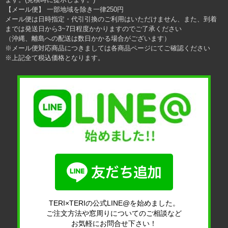
【メール便】 一部地域を除き一律250円
メール便は日時指定・代引引換のご利用はいただけません、また、到着
までは発送日から3~7日程度かかりますのでご了承ください
（沖縄、離島への配送は数日かかる場合がございます）
※メール便対応商品につきましては各商品ページにてご確認ください
※上記全て税込価格となります。
TERI×TERIの公式LINE@を始めました。
ご注文方法や窓周りについてのご相談など
お気軽にお問合せ下さい！