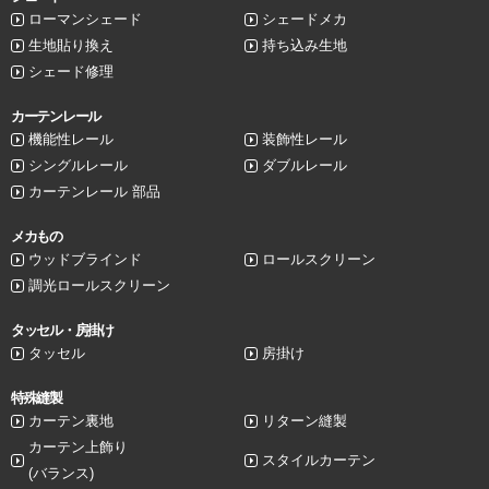
ローマンシェード
シェードメカ
生地貼り換え
持ち込み生地
シェード修理
カーテンレール
機能性レール
装飾性レール
シングルレール
ダブルレール
カーテンレール 部品
メカもの
ウッドブラインド
ロールスクリーン
調光ロールスクリーン
タッセル・房掛け
タッセル
房掛け
特殊縫製
カーテン裏地
リターン縫製
カーテン上飾り
スタイルカーテン
(バランス)