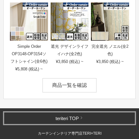
Simple Order
遮光 デザインライフ
完全遮光 ノエル(全2
OP3148-OP3154ソ
イハナ(全2色)
色)
フトシャイン(全6色)
¥3,850 (税込) ~
¥3,850 (税込) ~
¥5,808 (税込) ~
商品一覧を確認
teriteri TOP
カーテンインテリア専門店TERI×TERI