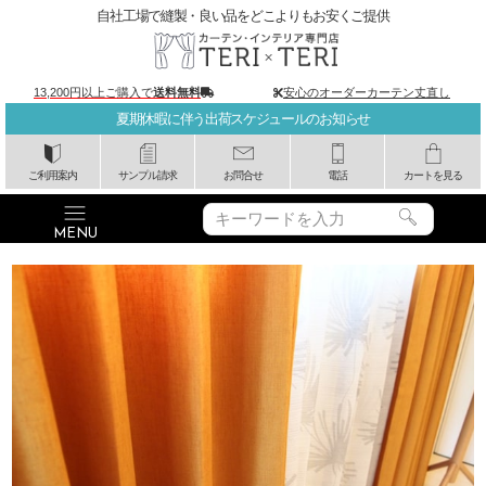
自社工場で縫製・良い品をどこよりもお安くご提供
13,200円以上ご購入で
送料無料
安心のオーダーカーテン丈直し
夏期休暇に伴う出荷スケジュールのお知らせ
ご利用案内
サンプル請求
お問合せ
電話
カートを見る