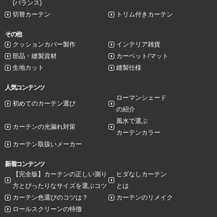
(バランス)
切替カーテン
トリム付きカーテン
その他
クッションカバー製作
インテリア雑貨
部品・縫製資材
カーペット/マット
生地カット
縫製仕様
人気コンテンツ
ローマンシェード
初めてのカーテン選び
の紹介
風水で選ぶ
カーテンの光漏れ対策
カーテンカラー
カーテン取扱いメーカー
新着コンテンツ
【完全版】カーテンの正しい測り
ヒダなしカーテン
方とぴったりなサイズを選ぶコツ
とは
カーテン色選びのコツは？
カーテンのリメイク
ロールスクリーンの特徴