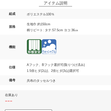
組成
ポリエステル100％
生地巾:約150cm
規格
柄リピート: タテ:57.5cm ヨコ:36㎝
機能
Aフック、Bフック選択可(取りつけ済み)
仕様
1.5倍ヒダ(2山)、2倍ヒダ(3山)選択可
備考
共布のタッセルつき
在庫あり
---