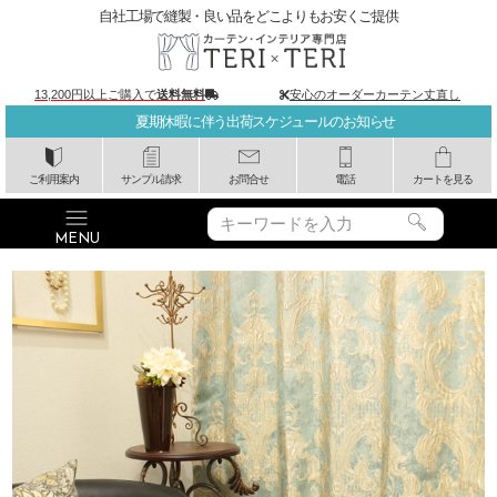
自社工場で縫製・良い品をどこよりもお安くご提供
13,200円以上ご購入で
送料無料
安心のオーダーカーテン丈直し
夏期休暇に伴う出荷スケジュールのお知らせ
ご利用案内
サンプル請求
お問合せ
電話
カートを見る