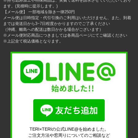
※持ち込み加工や特殊商品は、実費で送料を請求させていただいており
ます。(見積時に提示します。)
【メール便】 一部地域を除き一律250円
メール便は日時指定・代引引換のご利用はいただけません、また、到着
までは発送日から3~7日程度かかりますのでご了承ください
（沖縄、離島への配送は数日かかる場合がございます）
※メール便対応商品につきましては各商品ページにてご確認ください
※上記全て税込価格となります。
TERI×TERIの公式LINE@を始めました。
ご注文方法や窓周りについてのご相談など