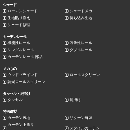
シェード
ローマンシェード
シェードメカ
生地貼り換え
持ち込み生地
シェード修理
カーテンレール
機能性レール
装飾性レール
シングルレール
ダブルレール
カーテンレール 部品
メカもの
ウッドブラインド
ロールスクリーン
調光ロールスクリーン
タッセル・房掛け
タッセル
房掛け
特殊縫製
カーテン裏地
リターン縫製
カーテン上飾り
スタイルカーテン