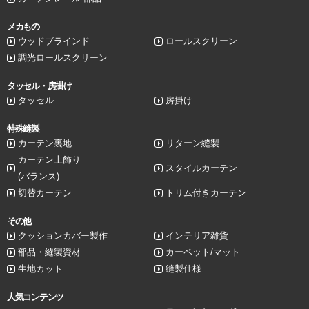
メカもの
ウッドブラインド
ロールスクリーン
調光ロールスクリーン
タッセル・房掛け
タッセル
房掛け
特殊縫製
カーテン裏地
リターン縫製
カーテン上飾り
スタイルカーテン
(バランス)
切替カーテン
トリム付きカーテン
その他
クッションカバー製作
インテリア雑貨
部品・縫製資材
カーペット/マット
生地カット
縫製仕様
人気コンテンツ