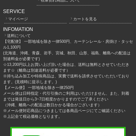
在庫切れ商品について
SERVICE
マイページ
カートを見る
INFOMATION
送料について
【宅配便】 一部地域を除き一律500円、カーテンレール・房掛け・タッセ
ル1,100円
(北海道、沖縄、青森、岩手、宮城、秋田、山形、福島、離島への配送は
別途料金が必要です)
☆13,200円以上お買い上げ頂いた場合は、送料は無料とさせていただき
ます☆（離島は別途送料が必要です）
※持ち込み加工や特殊商品は、実費で送料を請求させていただいており
ます。(見積時に提示します。)
【メール便】 一部地域を除き一律250円
メール便は日時指定・代引引換のご利用はいただけません、また、到着
までは発送日から3~7日程度かかりますのでご了承ください
（沖縄、離島への配送は数日かかる場合がございます）
※メール便対応商品につきましては各商品ページにてご確認ください
※上記全て税込価格となります。