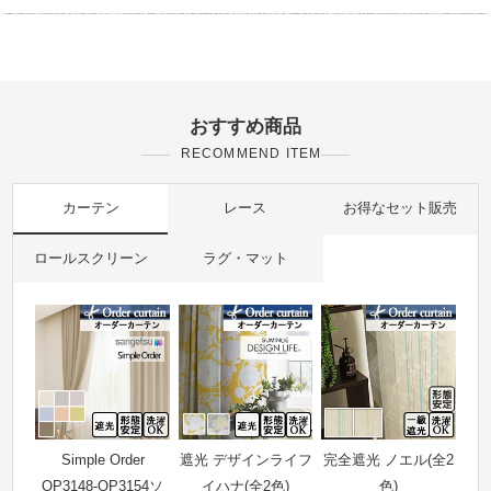
おすすめ商品
RECOMMEND ITEM
カーテン
レース
お得なセット販売
ロールスクリーン
ラグ・マット
Simple Order
遮光 デザインライフ
完全遮光 ノエル(全2
OP3148-OP3154ソ
イハナ(全2色)
色)