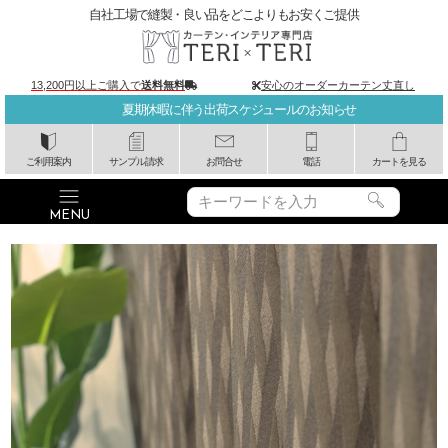
自社工場で縫製・良い品をどこよりもお安くご提供
13,200円以上ご購入で
送料無料
安心のオーダーカーテン丈直し
夏期休暇に伴う出荷スケジュールのお知らせ
ご利用案内
サンプル請求
お問合せ
電話
カートを見る