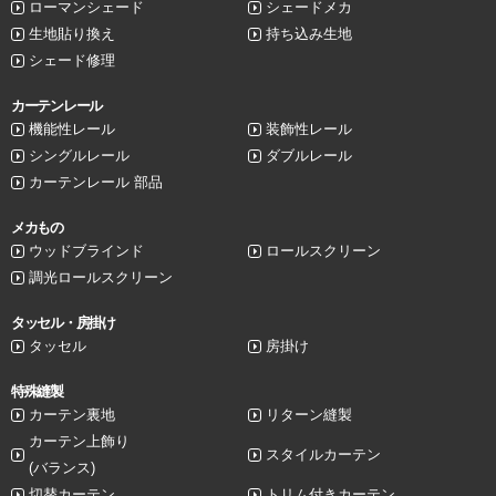
ローマンシェード
シェードメカ
生地貼り換え
持ち込み生地
シェード修理
カーテンレール
機能性レール
装飾性レール
シングルレール
ダブルレール
カーテンレール 部品
メカもの
ウッドブラインド
ロールスクリーン
調光ロールスクリーン
タッセル・房掛け
タッセル
房掛け
特殊縫製
カーテン裏地
リターン縫製
カーテン上飾り
スタイルカーテン
(バランス)
切替カーテン
トリム付きカーテン