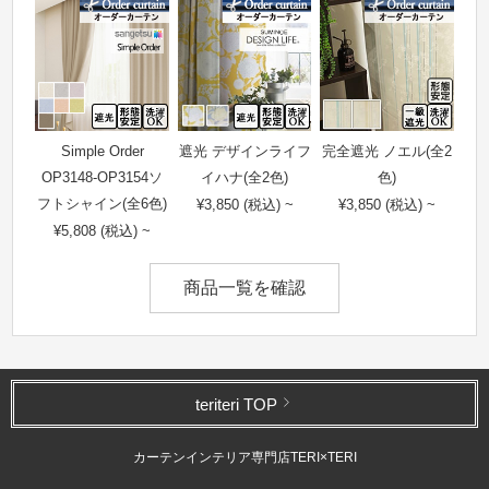
Simple Order
遮光 デザインライフ
完全遮光 ノエル(全2
OP3148-OP3154ソ
イハナ(全2色)
色)
フトシャイン(全6色)
¥3,850 (税込) ~
¥3,850 (税込) ~
¥5,808 (税込) ~
商品一覧を確認
teriteri TOP
カーテンインテリア専門店TERI×TERI