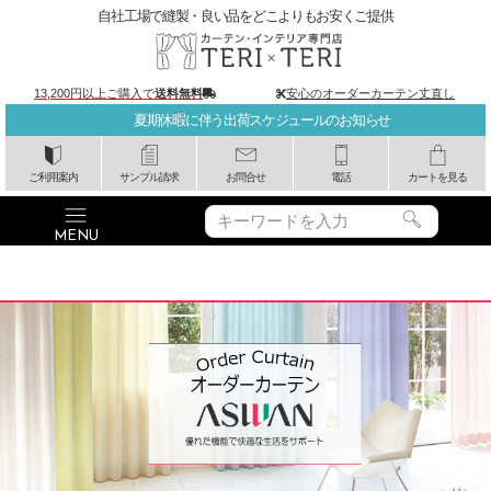
自社工場で縫製・良い品をどこよりもお安くご提供
13,200円以上ご購入で
送料無料
安心のオーダーカーテン丈直し
夏期休暇に伴う出荷スケジュールのお知らせ
ご利用案内
サンプル請求
お問合せ
電話
カートを見る