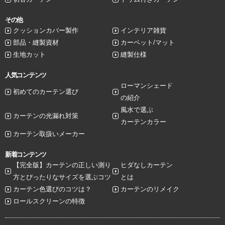
その他
クッションカバー製作
インテリア雑貨
部品・縫製資材
カーペット/マット
生地カット
縫製仕様
人気コンテンツ
ローマンシェード
初めてのカーテン選び
の紹介
風水で選ぶ
カーテンの光漏れ対策
カーテンカラー
カーテン取扱いメーカー
新着コンテンツ
【完全版】カーテンの正しい測り
ヒダなしカーテン
方とぴったりなサイズを選ぶコツ
とは
カーテン色選びのコツは？
カーテンのリメイク
ロールスクリーンの特徴