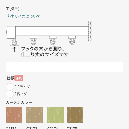
丈(タテ)：
丈サイズについて
仕様
必須
1.5倍ヒダ
2倍ヒダ
カーテンカラー
C2172
C2173
C2174
C2175