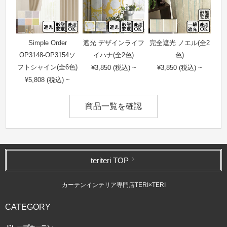
Simple Order
遮光 デザインライフ
完全遮光 ノエル(全2
OP3148-OP3154ソ
イハナ(全2色)
色)
フトシャイン(全6色)
¥3,850 (税込) ~
¥3,850 (税込) ~
¥5,808 (税込) ~
商品一覧を確認
teriteri TOP
カーテンインテリア専門店TERI×TERI
CATEGORY