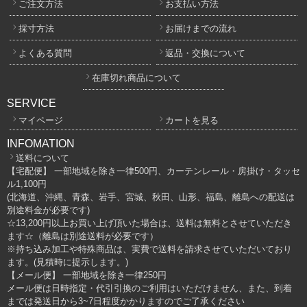
ご注文方法
お支払い方法
採寸方法
お届けまでの流れ
よくある質問
返品・交換について
在庫切れ商品について
SERVICE
マイページ
カートを見る
INFOMATION
送料について
【宅配便】 一部地域を除き一律500円、カーテンレール・房掛け・タッセ
ル1,100円
(北海道、沖縄、青森、岩手、宮城、秋田、山形、福島、離島への配送は
別途料金が必要です)
☆13,200円以上お買い上げ頂いた場合は、送料は無料とさせていただき
ます☆（離島は別途送料が必要です）
※持ち込み加工や特殊商品は、実費で送料を請求させていただいており
ます。(見積時に提示します。)
【メール便】 一部地域を除き一律250円
メール便は日時指定・代引引換のご利用はいただけません、また、到着
までは発送日から3~7日程度かかりますのでご了承ください