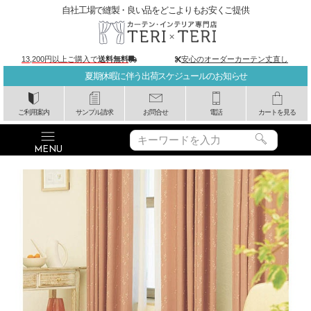
自社工場で縫製・良い品をどこよりもお安くご提供
13,200円以上ご購入で
送料無料
安心のオーダーカーテン丈直し
夏期休暇に伴う出荷スケジュールのお知らせ
ご利用案内
サンプル請求
お問合せ
電話
カートを見る