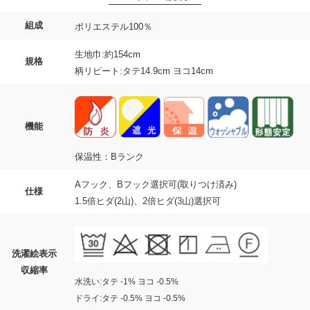
組成
ポリエステル100％
生地巾:約154cm
規格
柄リピート:タテ14.9cm ヨコ14cm
機能
保温性：Bランク
Aフック、Bフック選択可(取りつけ済み)
仕様
1.5倍ヒダ(2山)、2倍ヒダ(3山)選択可
洗濯絵表示
収縮率
水洗い:タテ -1% ヨコ -0.5%
ドライ:タテ -0.5% ヨコ -0.5%