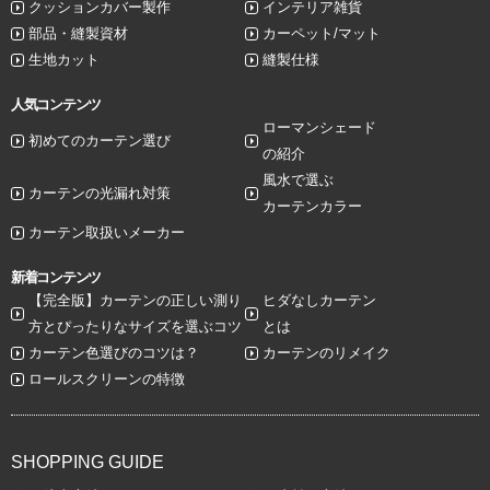
クッションカバー製作
インテリア雑貨
部品・縫製資材
カーペット/マット
生地カット
縫製仕様
人気コンテンツ
ローマンシェード
初めてのカーテン選び
の紹介
風水で選ぶ
カーテンの光漏れ対策
カーテンカラー
カーテン取扱いメーカー
新着コンテンツ
【完全版】カーテンの正しい測り
ヒダなしカーテン
方とぴったりなサイズを選ぶコツ
とは
カーテン色選びのコツは？
カーテンのリメイク
ロールスクリーンの特徴
SHOPPING GUIDE