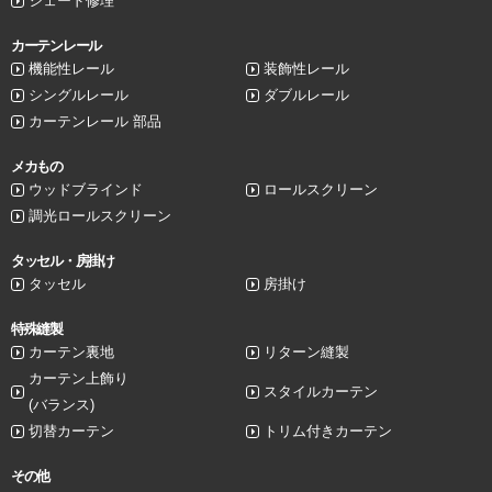
シェード修理
カーテンレール
機能性レール
装飾性レール
シングルレール
ダブルレール
カーテンレール 部品
メカもの
ウッドブラインド
ロールスクリーン
調光ロールスクリーン
タッセル・房掛け
タッセル
房掛け
特殊縫製
カーテン裏地
リターン縫製
カーテン上飾り
スタイルカーテン
(バランス)
切替カーテン
トリム付きカーテン
その他