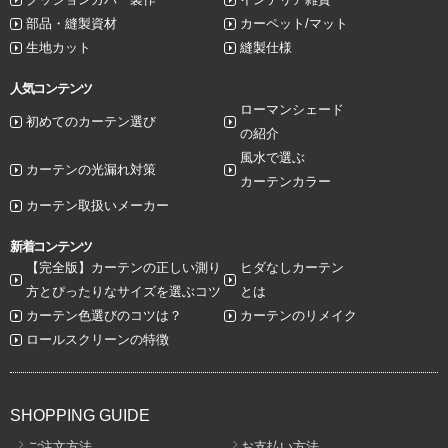
部品・縫製資材
カーペット/マット
生地カット
縫製仕様
人気コンテンツ
ローマンシェード
初めてのカーテン選び
の紹介
風水で選ぶ
カーテンの光漏れ対策
カーテンカラー
カーテン取扱いメーカー
新着コンテンツ
【完全版】カーテンの正しい測り
ヒダなしカーテン
方とぴったりなサイズを選ぶコツ
とは
カーテン色選びのコツは？
カーテンのリメイク
ロールスクリーンの特徴
SHOPPING GUIDE
ご注文方法
お支払い方法