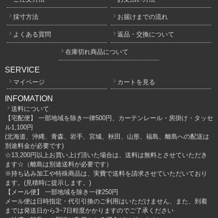
採寸方法
お届けまでの流れ
よくある質問
返品・交換について
在庫切れ商品について
SERVICE
マイページ
カートを見る
INFOMATION
送料について
【宅配便】 一部地域を除き一律500円、カーテンレール・房掛け・タッセ
ル1,100円
(北海道、沖縄、青森、岩手、宮城、秋田、山形、福島、離島への配送は
別途料金が必要です)
☆13,200円以上お買い上げ頂いた場合は、送料は無料とさせていただき
ます☆（離島は別途送料が必要です）
※持ち込み加工や特殊商品は、実費で送料を請求させていただいており
ます。(見積時に提示します。)
【メール便】 一部地域を除き一律250円
メール便は日時指定・代引引換のご利用はいただけません、また、到着
までは発送日から3~7日程度かかりますのでご了承ください