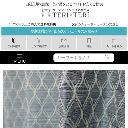
自社工場で縫製・良い品をどこよりもお安くご提供
13,200円以上ご購入で
送料無料
安心のオーダーカーテン丈直し
夏期休暇に伴う出荷スケジュールのお知らせ
ご利用案内
サンプル請求
お問合せ
電話
カートを見る