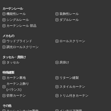
カーテンレール
機能性レール
装飾性レール
シングルレール
ダブルレール
カーテンレール 部品
メカもの
ウッドブラインド
ロールスクリーン
調光ロールスクリーン
タッセル・房掛け
タッセル
房掛け
特殊縫製
カーテン裏地
リターン縫製
カーテン上飾り
スタイルカーテン
(バランス)
切替カーテン
トリム付きカーテン
その他
クッションカバー製作
インテリア雑貨