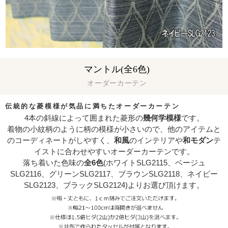
マントル(全6色)
オーダーカーテン
伝統的な菱模様が気品に満ちたオーダーカーテン
4本の斜線によって囲まれた菱形の
幾何学模様
です。
着物の小紋柄のように柄の模様が小さいので、他のアイテムと
のコーディネートがしやすく、
和風
のインテリアや
和モダン
テ
イストに合わせやすいオーダーカーテンです。
落ち着いた色味の
全6色
(ホワイトSLG2115、ベージュ
SLG2116、グリーンSLG2117、ブラウンSLG2118、ネイビー
SLG2123、ブラックSLG2124)よりお選び頂けます。