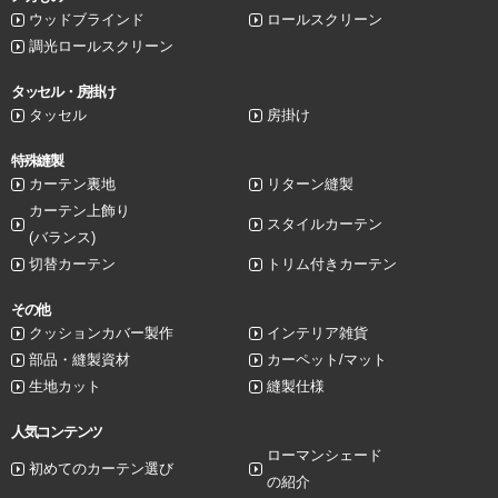
ウッドブラインド
ロールスクリーン
調光ロールスクリーン
タッセル・房掛け
タッセル
房掛け
特殊縫製
カーテン裏地
リターン縫製
カーテン上飾り
スタイルカーテン
(バランス)
切替カーテン
トリム付きカーテン
その他
クッションカバー製作
インテリア雑貨
部品・縫製資材
カーペット/マット
生地カット
縫製仕様
人気コンテンツ
ローマンシェード
初めてのカーテン選び
の紹介