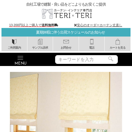
自社工場で縫製・良い品をどこよりもお安くご提供
13,200円以上ご購入で
送料無料
安心のオーダーカーテン丈直し
夏期休暇に伴う出荷スケジュールのお知らせ
ご利用案内
サンプル請求
お問合せ
電話
カートを見る