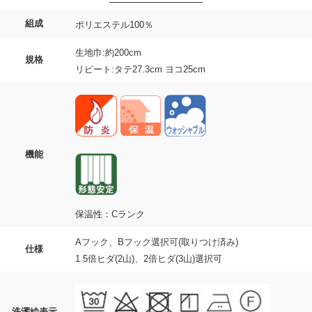
組成
ポリエステル100％
生地巾:約200cm
規格
リピート:タテ27.3cm ヨコ25cm
機能
保温性：Cランク
Aフック、Bフック選択可(取りつけ済み)
仕様
1.5倍ヒダ(2山)、2倍ヒダ(3山)選択可
洗濯絵表示