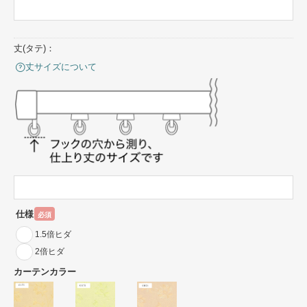
丈(タテ)：
丈サイズについて
仕様
必須
1.5倍ヒダ
2倍ヒダ
カーテンカラー