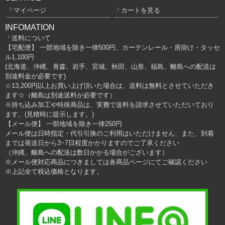
マイページ
カートを見る
INFOMATION
送料について
【宅配便】 一部地域を除き一律500円、カーテンレール・房掛け・タッセ
ル1,100円
(北海道、沖縄、青森、岩手、宮城、秋田、山形、福島、離島への配送は
別途料金が必要です)
☆13,200円以上お買い上げ頂いた場合は、送料は無料とさせていただき
ます☆（離島は別途送料が必要です）
※持ち込み加工や特殊商品は、実費で送料を請求させていただいており
ます。(見積時に提示します。)
【メール便】 一部地域を除き一律250円
メール便は日時指定・代引引換のご利用はいただけません、また、到着
までは発送日から3~7日程度かかりますのでご了承ください
（沖縄、離島への配送は数日かかる場合がございます）
※メール便対応商品につきましては各商品ページにてご確認ください
※上記全て税込価格となります。