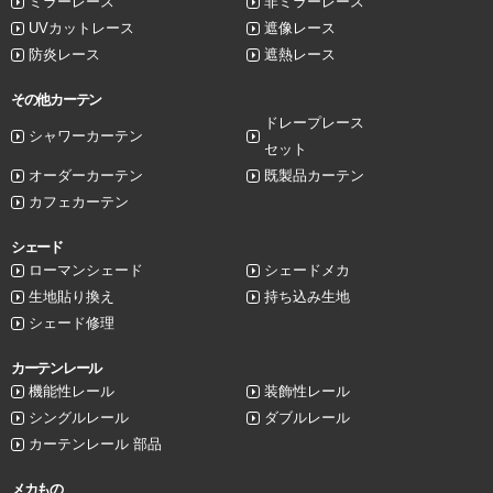
ミラーレース
非ミラーレース
UVカットレース
遮像レース
防炎レース
遮熱レース
その他カーテン
ドレープレース
シャワーカーテン
セット
オーダーカーテン
既製品カーテン
カフェカーテン
シェード
ローマンシェード
シェードメカ
生地貼り換え
持ち込み生地
シェード修理
カーテンレール
機能性レール
装飾性レール
シングルレール
ダブルレール
カーテンレール 部品
メカもの