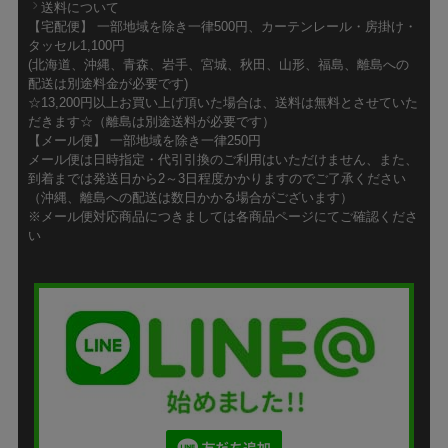
送料について
【宅配便】 一部地域を除き一律500円、カーテンレール・房掛け・
タッセル1,100円
(北海道、沖縄、青森、岩手、宮城、秋田、山形、福島、離島への
配送は別途料金が必要です)
☆13,200円以上お買い上げ頂いた場合は、送料は無料とさせていた
だきます☆（離島は別途送料が必要です）
【メール便】 一部地域を除き一律250円
メール便は日時指定・代引引換のご利用はいただけません、また、
到着までは発送日から2～3日程度かかりますのでご了承ください
（沖縄、離島への配送は数日かかる場合がございます）
※メール便対応商品につきましては各商品ページにてご確認くださ
い