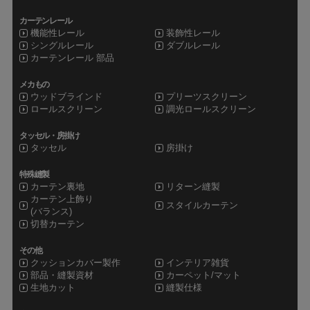
カーテンレール
機能性レール
装飾性レール
シングルレール
ダブルレール
カーテンレール 部品
メカもの
ウッドブラインド
プリーツスクリーン
ロールスクリーン
調光ロールスクリーン
タッセル・房掛け
タッセル
房掛け
特殊縫製
カーテン裏地
リターン縫製
カーテン上飾り
スタイルカーテン
(バランス)
切替カーテン
その他
クッションカバー製作
インテリア雑貨
部品・縫製資材
カーペット/マット
生地カット
縫製仕様