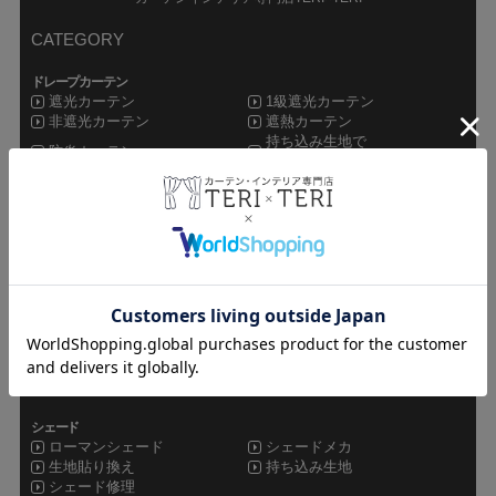
CATEGORY
ドレープカーテン
遮光カーテン
1級遮光カーテン
非遮光カーテン
遮熱カーテン
持ち込み生地で
防炎カーテン
オーダーカーテン
レースカーテン
ミラーレース
非ミラーレース
UVカットレース
遮像レース
防炎レース
遮熱レース
その他カーテン
ドレープレース
シャワーカーテン
セット
オーダーカーテン
既製品カーテン
カフェカーテン
シェード
ローマンシェード
シェードメカ
生地貼り換え
持ち込み生地
シェード修理