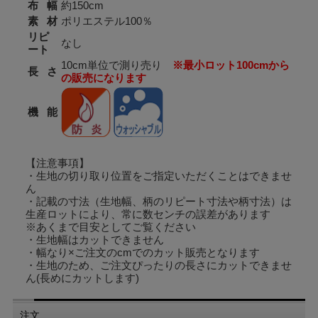
布 幅
約150cm
素 材
ポリエステル100％
リピ
なし
ート
10cm単位で測り売り
※最小ロット100cmから
長 さ
の販売になります
機 能
・黄緑色でシンプルなカーテン生地です
【注意事項】
・多少薄くて光沢があり、シャリ感で涼しげな素材です
・生地の切り取り位置をご指定いただくことはできませ
・テーブルクロス、カルトナージュなどのインテリア作りにオススメです
・ウォッシャブル生地となっているので、洗濯可能です
ん
・記載の寸法（生地幅、柄のリピート寸法や柄寸法）は
生産ロットにより、常に数センチの誤差があります
【購入方法】
※あくまで目安としてご覧ください
※表示価格は、生地10cmあたりの価格になります
・生地幅はカットできません
※100cm〈数量が10〉以上、10cm単位での販売になります
・幅なり×ご注文のcmでのカット販売となります
120
◇
ｃm ご注文の場合
・生地のため、ご注文ぴったりの長さにカットできませ
〈12〉
ん(長めにカットします)
数量を
としてください
10
◇
m ご注文の場合
〈100〉
注文
数量を
としてください