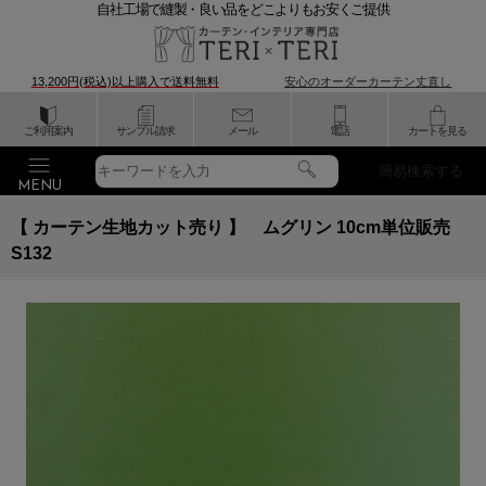
自社工場で縫製・良い品をどこよりもお安くご提供
13,200円(税込)以上購入で
送料無料
安心のオーダーカーテン丈直し
ご利用案内
サンプル請求
メール
電話
カートを見る
簡易検索する
【 カーテン生地カット売り 】 ムグリン 10cm単位販売
S132