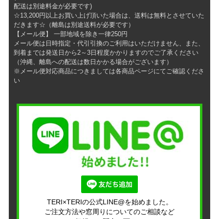
配送は別途料金が必要です)
☆13,200円以上お買い上げ頂いた場合は、送料は無料とさせていた
だきます☆（離島は別途送料が必要です）
【メール便】 一部地域を除き一律250円
メール便は日時指定・代引引換のご利用はいただけません、また、
到着までは発送日から2～3日程度かかりますのでご了承ください
（沖縄、離島への配送は数日かかる場合がございます）
※メール便対応商品につきましては各商品ページにてご確認くださ
い
TERI×TERIの公式LINE@を始めました。
ご注文方法や窓周りについてのご相談など