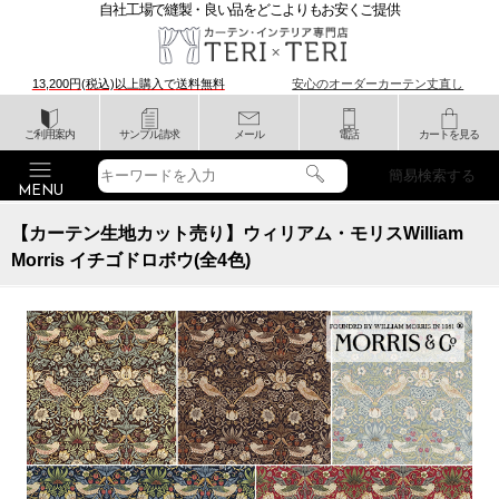
自社工場で縫製・良い品をどこよりもお安くご提供
13,200円(税込)以上購入で
送料無料
安心のオーダーカーテン丈直し
ご利用案内
サンプル請求
メール
電話
カートを見る
簡易検索する
【カーテン生地カット売り】ウィリアム・モリスWilliam
Morris イチゴドロボウ(全4色)