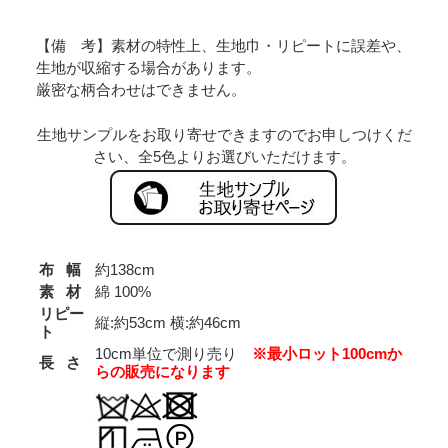
【備 考】素材の特性上、生地巾・リピートに誤差や、
生地が収縮する場合があります。
厳密な柄合わせはできません。
生地サンプルをお取り寄せできますのでお申しつけくだ
さい、全5色よりお選びいただけます。
布 幅
約138cm
素 材
綿 100%
リピー
縦:約53cm 横:約46cm
ト
10cm単位で測り売り
※最小ロット100cmか
長 さ
らの販売になります