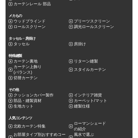
カーテンレール 部品
メカもの
ウッドブラインド
プリーツスクリーン
ロールスクリーン
調光ロールスクリーン
タッセル・房掛け
タッセル
房掛け
特殊縫製
カーテン裏地
リターン縫製
カーテン上飾り
スタイルカーテン
(バランス)
切替カーテン
その他
クッションカバー製作
インテリア雑貨
部品・縫製資材
カーペット/マット
生地カット
縫製仕様
人気コンテンツ
ローマンシェード
北欧カーテン特集
の紹介
お部屋タイプ別おすすめコー
風水で選ぶ