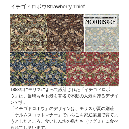
イチゴドロボウ
Strawberry Thief
※表示価格は、生地10cmあたりの価格になります
※こちらの商品は、最小ロット100cm〈数量が10〉以上、10cm単位での販売
になります
【購入方法】
1883年にモリスによって設計された「イチゴドロボ
110
〈11〉
◇
ｃm ご注文の場合数量を
と入力してください
ウ」は、当時も今も最も有名で不動の人気を誇るデザイ
2
〈20〉
◇
m ご注文の場合数量を
と入力してください
ンです。
「イチゴドロボウ」のデザインは、モリスが夏の別荘
【注意事項】
「ケルムスコットマナー」でいちごを家庭菜園で育てよ
・生地の切り取り位置をご指定いただくことはできません
うとしたところ、食いしん坊の鳥たち（ツグミ）に食べ
・記載の寸法（生地幅、柄のリピート寸法や柄寸法）は生産ロットにより、
常に数センチの誤差がありますので、あくまで目安としてご覧ください
られてしまいます。