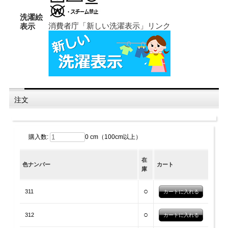
洗濯絵
消費者庁「新しい洗濯表示」リンク
表示
注文
購入数:
0 cm（100cm以上）
在
色ナンバー
カート
庫
○
311
○
312