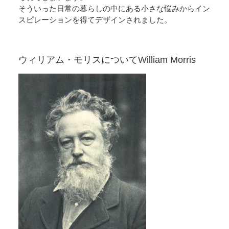
・生地幅はカットできません
そういった日常の暮らしの中にある小さな悩みからイン
・幅なり×ご注文のcmでのカット販売となります
・生地のため、ご注文ぴったりの長さにカットできません(長めにカットしま
スピレーションを得てデザインされました。
す)
ウィリアム・モリスについて
William Morris