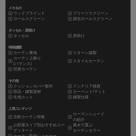
メカもの
ウッドブラインド
プリーツスクリーン
ロールスクリーン
調光ロールスクリーン
タッセル・房掛け
タッセル
房掛け
特殊縫製
カーテン裏地
リターン縫製
カーテン上飾り
スタイルカーテン
(バランス)
切替カーテン
その他
クッションカバー製作
インテリア雑貨
部品・縫製資材
カーペット/マット
生地カット
縫製仕様
人気コンテンツ
ローマンシェード
北欧カーテン特集
の紹介
お部屋タイプ別おすすめコー
風水で選ぶ
ディネート
カーテンカラー
カーテン取扱いメーカー