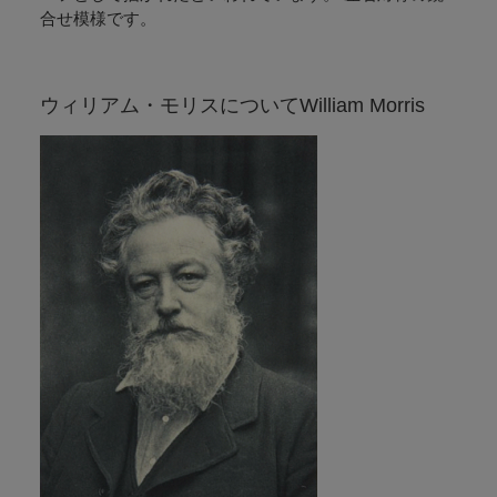
・生地幅はカットできません
合せ模様です。
・幅なり×ご注文のcmでのカット販売となります
・生地のため、ご注文ぴったりの長さにカットできません(長めにカットしま
す)
ウィリアム・モリスについて
William Morris