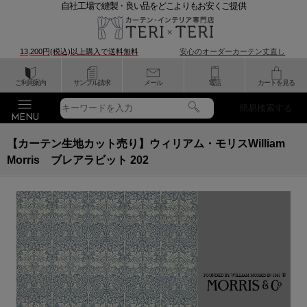
自社工場で縫製・良い品をどこよりもお安くご提供
13,200円(税込)以上購入で
送料無料
安心のオーダーカーテン丈直し
ご利用案内
サンプル請求
メール
電話
カートを見る
簡易検索する
【カーテン生地カット売り】ウィリアム・モリスWilliam
Morris ブレアラビット 202