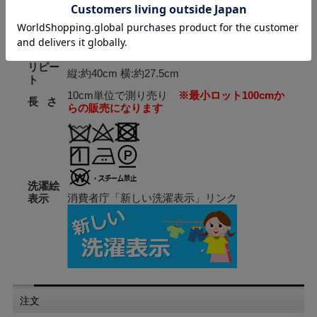
布 幅
約137cm
素 材
麻63％ 綿28％ ナイロン9％
リピー
縦:約40cm 横:約27.5cm
ト
10cm単位で測り売り
※最小ロット100cmか
長 さ
らの販売になります
洗濯絵
消費者庁「新しい洗濯表示」リンク
表示
注文