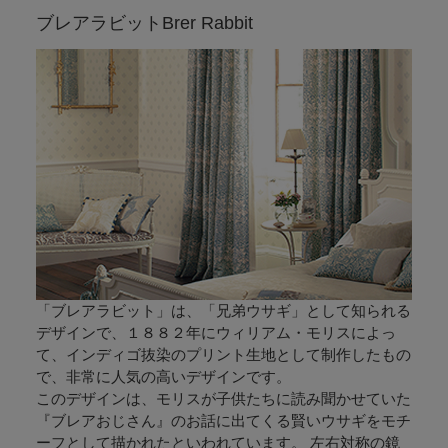
ブレアラビット
Brer Rabbit
※表示価格は、生地10cmあたりの価格になります
※こちらの商品は、最小ロット100cm〈数量が10〉以上、10cm単位での販売
になります
【購入方法】
「ブレアラビット」は、「兄弟ウサギ」として知られる
110
〈11〉
◇
ｃm ご注文の場合数量を
と入力してください
デザインで、１８８２年にウィリアム・モリスによっ
2
〈20〉
◇
m ご注文の場合数量を
と入力してください
て、インディゴ抜染のプリント生地として制作したもの
で、非常に人気の高いデザインです。
【注意事項】
このデザインは、モリスが子供たちに読み聞かせていた
・生地の切り取り位置をご指定いただくことはできません
『ブレアおじさん』のお話に出てくる賢いウサギをモチ
・記載の寸法（生地幅、柄のリピート寸法や柄寸法）は生産ロットにより、
常に数センチの誤差がありますので、あくまで目安としてご覧ください
ーフとして描かれたといわれています。 左右対称の鏡