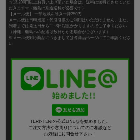
☆13,200円以上お買い上げ頂いた場合は、送料は無料とさせていた
だきます☆（離島は別途送料が必要です）
【メール便】 一部地域を除き一律250円
メール便は日時指定・代引引換のご利用はいただけません、また、
到着までは発送日から2～3日程度かかりますのでご了承ください
（沖縄、離島への配送は数日かかる場合がございます）
※メール便対応商品につきましては各商品ページにてご確認くださ
い
TERI×TERIの公式LINE@を始めました。
ご注文方法や窓周りについてのご相談など
お気軽にお問合せ下さい！