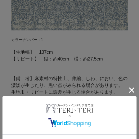
カラーナンバー：1
【生地幅】 137cm
【リピート】 縦：約40cm 横：約27.5cm
【備 考】麻素材の特性上、伸縮、しわ、におい、色の
濃淡が生じたり、黒い点がみられる場合があります。
生地巾・リピートに誤差が生じる場合があります。
厳密な柄合わせはできません。
生地サンプルをお取り寄せできますのでお申しつけくだ
さい