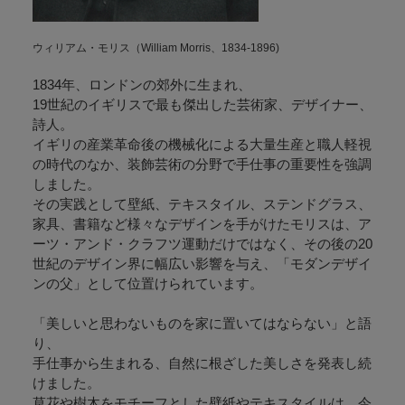
ウィリアム・モリス（William Morris、1834-1896)
1834年、ロンドンの郊外に生まれ、
19世紀のイギリスで最も傑出した芸術家、デザイナー、
詩人。
イギリの産業革命後の機械化による大量生産と職人軽視
の時代のなか、装飾芸術の分野で手仕事の重要性を強調
しました。
その実践として壁紙、テキスタイル、ステンドグラス、
家具、書籍など様々なデザインを手がけたモリスは、ア
ーツ・アンド・クラフツ運動だけではなく、その後の20
世紀のデザイン界に幅広い影響を与え、「モダンデザイ
ンの父」として位置けられています。
「美しいと思わないものを家に置いてはならない」と語
り、
手仕事から生まれる、自然に根ざした美しさを発表し続
けました。
草花や樹木をモチーフとした壁紙やテキスタイルは、今