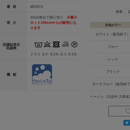
素 材
綿100％
数量:
10cm単位で測り売り
※最小
長 さ
ロット100cmからの販売にな
生地カラー
ります
ホワイト（販売終了
洗濯絵表示
ブルー
収縮率
ドライ タテ -0.1% ヨコ -0.1%
レッド
ブラック
機 能
ダークブルー（販売終
ベージュ（欠品中:入荷未