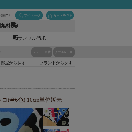
お問合せ
マイページ
カートを見る
料無料
サンプル請求
ド
シェード張替
ダブルレール
・部屋から探す
ブランドから探す
(全6色) 10cm単位販売