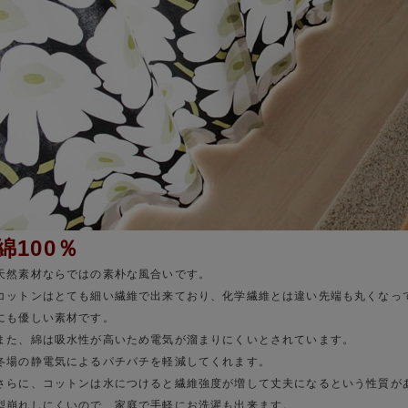
綿100％
天然素材ならではの素朴な風合いです。
コットンはとても細い繊維で出来ており、化学繊維とは違い先端も丸くなっ
にも優しい素材です。
また、綿は吸水性が高いため電気が溜まりにくいとされています。
冬場の静電気によるパチパチを軽減してくれます。
さらに、コットンは水につけると繊維強度が増して丈夫になるという性質が
型崩れしにくいので、家庭で手軽にお洗濯も出来ます。