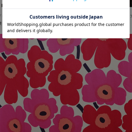
「marimekko(マリメッコ)」は、1951年にフィンランドで設立され 
使いが世界中で愛されているブランドです。