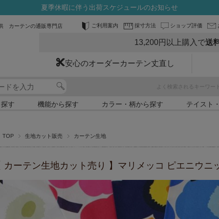
夏季休暇に伴う出荷スケジュールのお知らせ
ご利用案内
採寸方法
ショップ評価
供 カーテンの通販専門店
13,200円以上購入で
送
安心のオーダーカーテン丈直し
よく検索されるキーワー
ら探す
機能から探す
カラー・柄から探す
テイスト
TOP
生地カット販売
カーテン生地
【 カーテン生地カット売り 】マリメッコ ピエニウニッコ