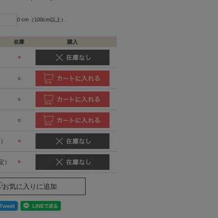
0 cm（100cm以上）
在庫
購入
）
×
○
○
○
了）
×
定）
×