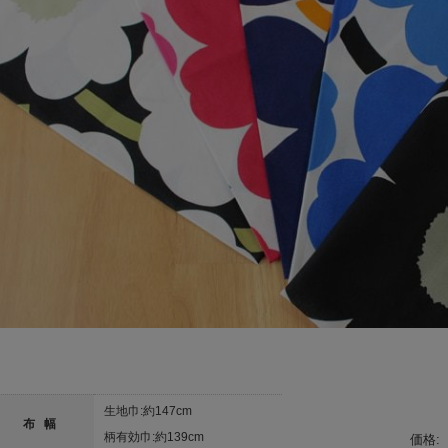
生地巾:約147cm
布 幅
柄有効巾:約139cm
価格: