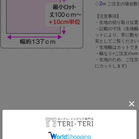
2
◇
m ご注文の場合数
【注意事項】
・生地の切り取り位置
・記載の寸法（生地幅
ットにより、常に数セ
安としてご覧ください
・生地幅はカットでき
・幅なり×ご注文のc
・生地のため、ご注文
にカットします)