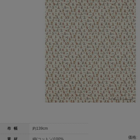
布 幅
約139cm
価格:
素 材
綿(コットン)100%