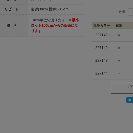
リピート
縦:約39cm 横:約68.5cm
数量:
10cm単位で測り売り
※最小
長 さ
ロット100cmからの販売にな
生地カラー
在庫
ります
227141
○
227142
○
227143
○
227144
○