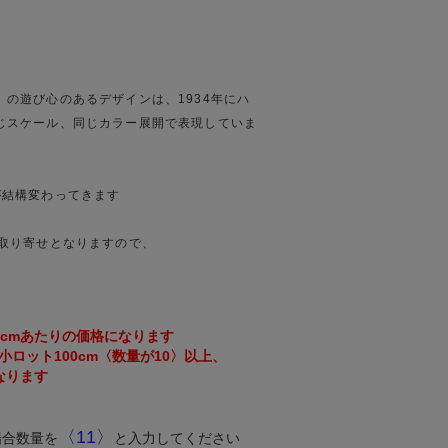
の遊び心のあるデザインは、1934年にハ
じスケール、同じカラー展開で表現していま
が結構変わってきます
取り寄せとなりますので、
0cmあたりの価格になります
ロット100cm〈数量が10〉以上、
なります
〈11〉
場合数量を
と入力してください