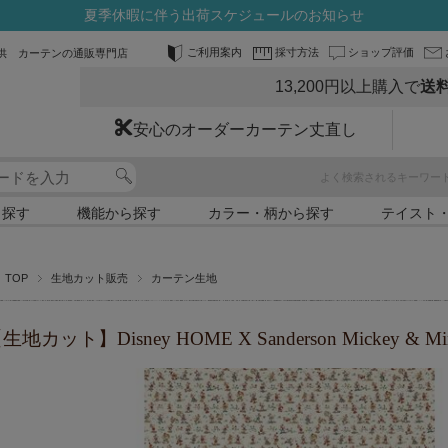
夏季休暇に伴う出荷スケジュールのお知らせ
ご利用案内
採寸方法
ショップ評価
供 カーテンの通販専門店
13,200円以上購入で
送
安心のオーダーカーテン丈直し
よく検索されるキーワー
ら探す
機能から探す
カラー・柄から探す
テイスト
TOP
生地カット販売
カーテン生地
生地カット】Disney HOME X Sanderson Mickey & Min