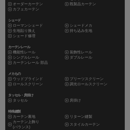
オーダーカーテン
既製品カーテン
カフェカーテン
シェード
ローマンシェード
シェードメカ
生地貼り換え
持ち込み生地
シェード修理
カーテンレール
機能性レール
装飾性レール
シングルレール
ダブルレール
カーテンレール 部品
メカもの
ウッドブラインド
プリーツスクリーン
ロールスクリーン
調光ロールスクリーン
タッセル・房掛け
タッセル
房掛け
特殊縫製
カーテン裏地
リターン縫製
カーテン上飾り
スタイルカーテン
(バランス)