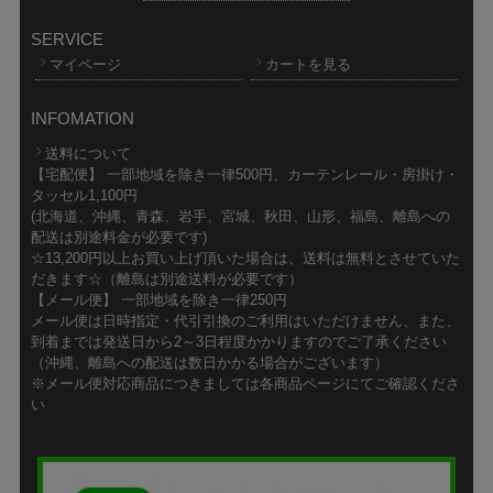
SERVICE
マイページ
カートを見る
INFOMATION
送料について
【宅配便】 一部地域を除き一律500円、カーテンレール・房掛け・
タッセル1,100円
(北海道、沖縄、青森、岩手、宮城、秋田、山形、福島、離島への
配送は別途料金が必要です)
☆13,200円以上お買い上げ頂いた場合は、送料は無料とさせていた
だきます☆（離島は別途送料が必要です）
【メール便】 一部地域を除き一律250円
メール便は日時指定・代引引換のご利用はいただけません、また、
到着までは発送日から2～3日程度かかりますのでご了承ください
（沖縄、離島への配送は数日かかる場合がございます）
※メール便対応商品につきましては各商品ページにてご確認くださ
い