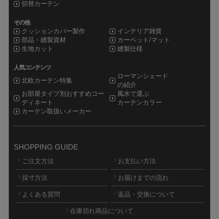
切替カーテン
その他
クッションカバー製作
インテリア雑貨
部品・縫製資材
カーペット/マット
生地カット
縫製仕様
人気コンテンツ
ローマンシェード
北欧カーテン特集
の紹介
お部屋タイプ別おすすめコー
風水で選ぶ
ディネート
カーテンカラー
カーテン取扱いメーカー
SHOPPING GUIDE
ご注文方法
お支払い方法
採寸方法
お届けまでの流れ
よくある質問
返品・交換について
在庫切れ商品について