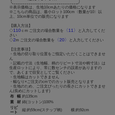
※表示価格は、生地10cmあたりの価格になります
※こちらの商品は、最小ロット100cm〈数量が10〉以
上、10cm単位での販売になります
【購入方法】
110
〈11〉
◇
ｃm ご注文の場合数量を
と入力してくだ
さい
2
〈20〉
◇
m ご注文の場合数量を
と入力してください
【注意事項】
・生地の切り取り位置をご指定いただくことはできませ
ん
・記載の寸法（生地幅、柄のリピート寸法や柄寸法）は
生産ロットにより、常に数センチの誤差がありますの
で、あくまで目安としてご覧ください
・生地幅はカットできません
・幅なり×ご注文のcmでのカット販売となります
・生地のため、ご注文ぴったりの長さにカットできませ
ん(長めにカットします)
布 幅
約139cm
素 材
綿(コットン)100%
リピ
縦:約59cm(ステップ柄) 横:約92cm
ート