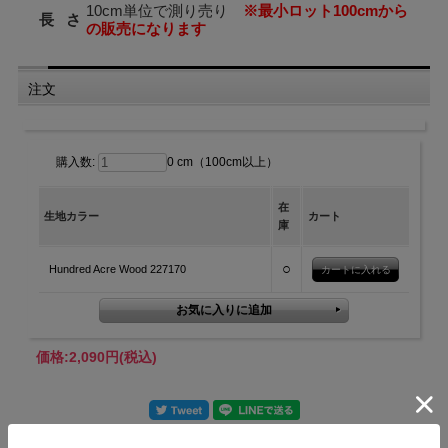
10cm単位で測り売り
※最小ロット100cmから
長 さ
の販売になります
注文
購入数:
0 cm（100cm以上）
在
生地カラー
カート
庫
○
Hundred Acre Wood 227170
価格:
2,090円
(税込)