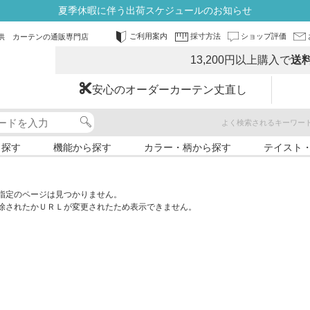
夏季休暇に伴う出荷スケジュールのお知らせ
ご利用案内
採寸方法
ショップ評価
供 カーテンの通販専門店
13,200円以上購入で
送
安心のオーダーカーテン丈直し
よく検索されるキーワー
ら探す
機能から探す
カラー・柄から探す
テイスト
指定のページは見つかりません。
除されたかＵＲＬが変更されたため表示できません。