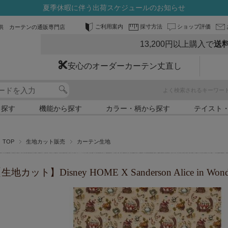
夏季休暇に伴う出荷スケジュールのお知らせ
ご利用案内
採寸方法
ショップ評価
供 カーテンの通販専門店
13,200円以上購入で
送
安心のオーダーカーテン丈直し
よく検索されるキーワー
ら探す
機能から探す
カラー・柄から探す
テイスト
TOP
生地カット販売
カーテン生地
生地カット】Disney HOME X Sanderson Alice in Wonde