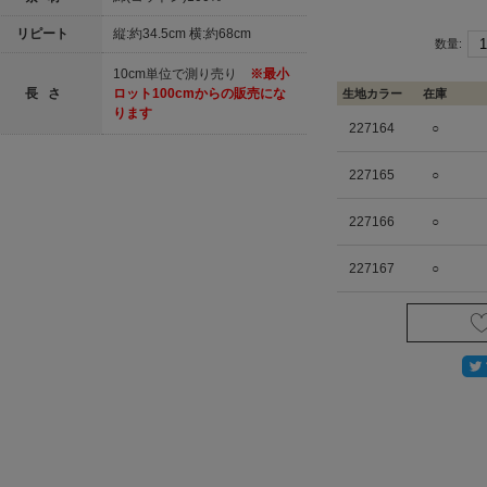
リピート
縦:約34.5cm 横:約68cm
数量:
10cm単位で測り売り
※最小
長 さ
ロット100cmからの販売にな
生地カラー
在庫
ります
227164
○
227165
○
227166
○
227167
○