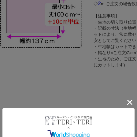
2
◇
m ご注文の場合数
【注意事項】
・生地の切り取り位置
・記載の寸法（生地幅
ットにより、常に数セ
安としてご覧ください
・生地幅はカットでき
・幅なり×ご注文のc
・生地のため、ご注文
にカットします)