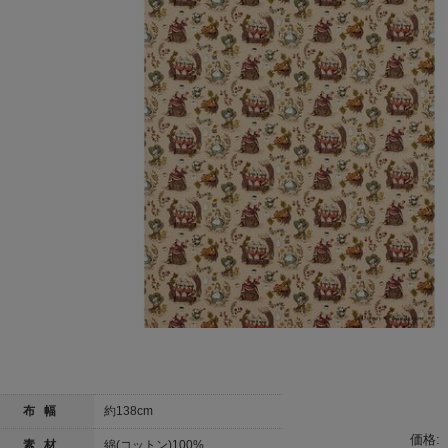
布 幅
約138cm
価格:
素 材
綿(コットン)100%