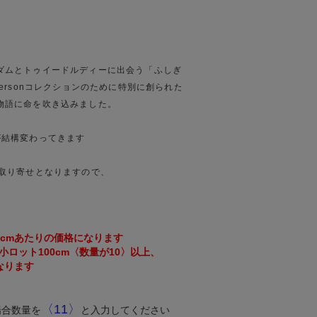
ダムとトゥイードルディーに出会う「ふしぎ
ndersonコレクションのために特別に創られた
物語に命を吹き込みました。
が結構変わってきます
取り寄せとなりますので、
0cmあたりの価格になります
ロット100cm〈数量が10〉以上、
なります
〈11〉
場合数量を
と入力してください