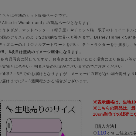
こちらは生地のカット販売ページです。
「Alice in Wonderland」の商品ページとなります。
白うさぎが、マッドハッタ―（帽子屋）やチェシャ猫、双子のトゥイードル
の国のアリス」のような幻想的な世界へと導きます。Disney Home x Sa
ディズニーのオリジナルアートワークを用い、各キャラクターを手描きし、
※5、6枚目は壁紙のイメージ画像になります。
●各商品写真に関してですが、お客さまのご覧いただく環境により色合い等
※実物とは色合い・明るさ等の相違がございますのでご注意ください
※通常2～3日でのお届けとなりますが、メーカーに在庫がない場合海外より
お届けまでに2～3週間程かかる場合がございます。
※表示価格は、生地1
※こちらの商品は、最小
10cm単位での販売に
【購入方法】
110
◇
ｃm ご注文の