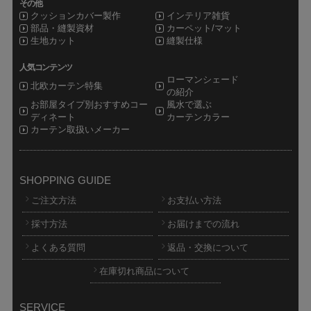
その他
クッションカバー製作
インテリア雑貨
部品・縫製資材
カーペット/マット
生地カット
縫製仕様
人気コンテンツ
ローマンシェード
北欧カーテン特集
の紹介
お部屋タイプ別おすすめコー
風水で選ぶ
ディネート
カーテンカラー
カーテン取扱いメーカー
SHOPPING GUIDE
ご注文方法
お支払い方法
採寸方法
お届けまでの流れ
よくある質問
返品・交換について
在庫切れ商品について
SERVICE