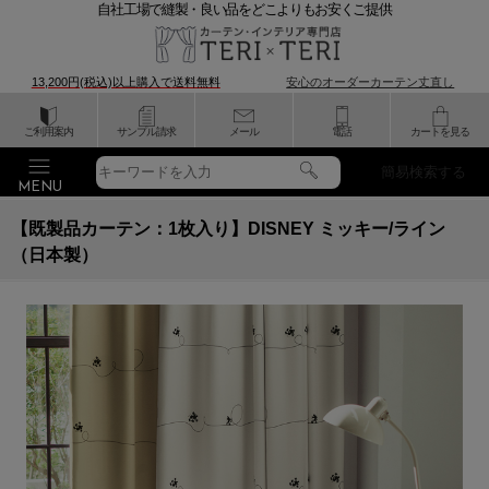
自社工場で縫製・良い品をどこよりもお安くご提供
13,200円(税込)以上購入で
送料無料
安心のオーダーカーテン丈直し
ご利用案内
サンプル請求
メール
電話
カートを見る
簡易検索する
【既製品カーテン：1枚入り】DISNEY ミッキー/ライン
（日本製）