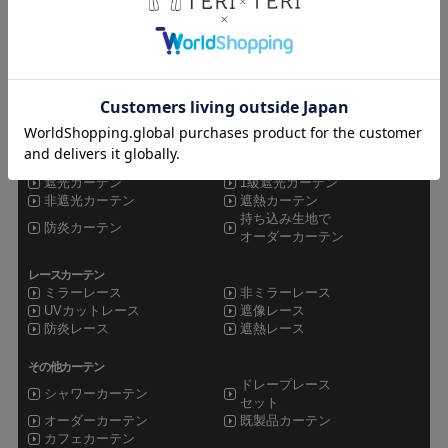
teriteri TOP
カーテンインテリア専門店TERI×TERI
CATEGORY
ドレープカーテン
遮光カーテン
1級遮光カーテン
非遮光カーテン
遮熱カーテン
持ち込み生地で
防炎カーテン
オーダーカーテン
レースカーテン
ミラーレース
非ミラーレース
UVカットレース
遮像レース
防炎レース
遮熱レース
その他カーテン
ドレープレース
シャワーカーテン
セット
オーダーカーテン
既製品カーテン
カフェカーテン