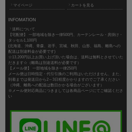
マイページ
カートを見る
INFOMATION
送料について
【宅配便】 一部地域を除き一律500円、カーテンレール・房掛け・
タッセル1,100円
(北海道、沖縄、青森、岩手、宮城、秋田、山形、福島、離島への
配送は別途料金が必要です)
☆13,200円以上お買い上げ頂いた場合は、送料は無料とさせていた
だきます☆（離島は別途送料が必要です）
【メール便】 一部地域を除き一律250円
メール便は日時指定・代引引換のご利用はいただけません、また、
到着までは発送日から2～3日程度かかりますのでご了承ください
（沖縄、離島への配送は数日かかる場合がございます）
※メール便対応商品につきましては各商品ページにてご確認くださ
い