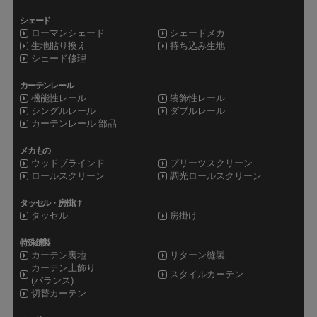
シェード
ローマンシェード
シェードメカ
生地貼り換え
持ち込み生地
シェード修理
カーテンレール
機能性レール
装飾性レール
シングルレール
ダブルレール
カーテンレール 部品
メカもの
ウッドブラインド
プリーツスクリーン
ロールスクリーン
調光ロールスクリーン
タッセル・房掛け
タッセル
房掛け
特殊縫製
カーテン裏地
リターン縫製
カーテン上飾り
スタイルカーテン
(バランス)
切替カーテン