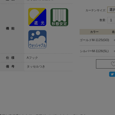
カーテンサイズ:
数量:
機 能
カラー
在
ゴールドM-1125(GO)
シルバーM-1126(SL)
仕 様
Aフック
備 考
タッセルつき