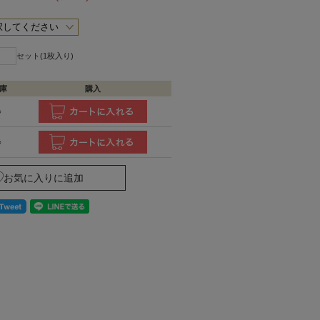
セット(1枚入り)
庫
購入
○
○