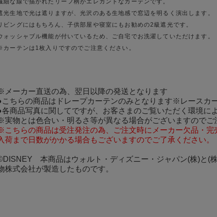
繊細な線で描かれたリーフ柄がエレガントなカーテンです。
遮光生地で光は遮りますが、光沢のある生地感で窓辺を明るく演出します。
リビングにはもちろん、子供部屋や寝室にもお勧めの2級遮光です。
ウォッシャブル機能が付いているため、ご自宅でお洗濯していただけます。
※カーテンは1枚入りですのでご注意ください。
※メーカー直送の為、翌日以降の発送となります
●こちらの商品はドレープカーテンのみとなります※レースカ
●各商品写真に関してですが、お客さまのご覧いただく環境に
※実物とは色合い・明るさ等が異なる場合がございますのでご
※こちらの商品は受注発注の為、ご注文時にメーカー欠品・完
入荷まで日数がかかる場合もございますのでご了承ください。
©DISNEY 本商品はウォルト・ディズニー・ジャパン(株)と
物株式会社が製造したものです。