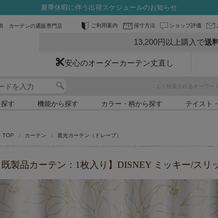
夏季休暇に伴う出荷スケジュールのお知らせ
ご利用案内
採寸方法
ショップ評価
供 カーテンの通販専門店
13,200円以上購入で
送
安心のオーダーカーテン丈直し
よく検索されるキーワー
ら探す
機能から探す
カラー・柄から探す
テイスト
TOP
カーテン
遮光カーテン（ドレープ）
【既製品カーテン：1枚入り】DISNEY ミッキー/ス