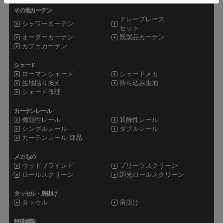
その他カーテン
ドレープレース
シャワーカーテン
セット
オーダーカーテン
既製品カーテン
カフェカーテン
シェード
ローマンシェード
シェードメカ
生地貼り換え
持ち込み生地
シェード修理
カーテンレール
機能性レール
装飾性レール
シングルレール
ダブルレール
カーテンレール 部品
メカもの
ウッドブラインド
プリーツスクリーン
ロールスクリーン
調光ロールスクリーン
タッセル・房掛け
タッセル
房掛け
特殊縫製