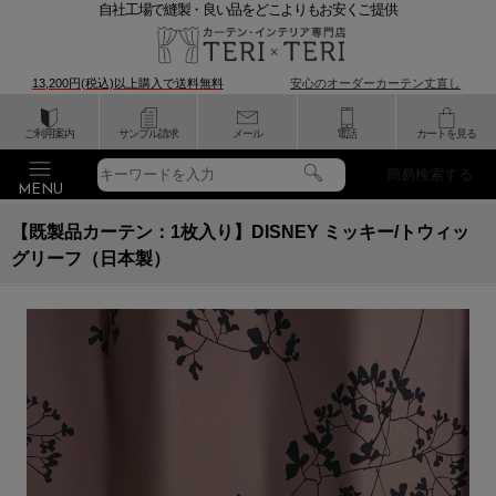
自社工場で縫製・良い品をどこよりもお安くご提供
13,200円(税込)以上購入で
送料無料
安心のオーダーカーテン丈直し
ご利用案内
サンプル請求
メール
電話
カートを見る
簡易検索する
【既製品カーテン：1枚入り】DISNEY ミッキー/トウィッ
グリーフ（日本製）