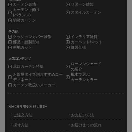
カーテン裏地
リターン縫製
カーテン上飾り
スタイルカーテン
(バランス)
切替カーテン
その他
クッションカバー製作
インテリア雑貨
部品・縫製資材
カーペット/マット
生地カット
縫製仕様
人気コンテンツ
ローマンシェード
北欧カーテン特集
の紹介
お部屋タイプ別おすすめコー
風水で選ぶ
ディネート
カーテンカラー
カーテン取扱いメーカー
SHOPPING GUIDE
ご注文方法
お支払い方法
採寸方法
お届けまでの流れ