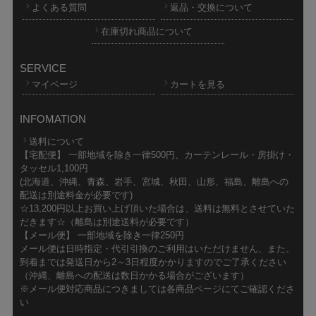
よくある質問
返品・交換について
在庫切れ商品について
SERVICE
マイページ
カートを見る
INFOMATION
送料について
【宅配便】 一部地域を除き一律500円、カーテンレール・房掛け・
タッセル1,100円
(北海道、沖縄、青森、岩手、宮城、秋田、山形、福島、離島への
配送は別途料金が必要です)
☆13,200円以上お買い上げ頂いた場合は、送料は無料とさせていた
だきます☆（離島は別途送料が必要です）
【メール便】 一部地域を除き一律250円
メール便は日時指定・代引引換のご利用はいただけません、また、
到着までは発送日から2～3日程度かかりますのでご了承ください
（沖縄、離島への配送は数日かかる場合がございます）
※メール便対応商品につきましては各商品ページにてご確認くださ
い