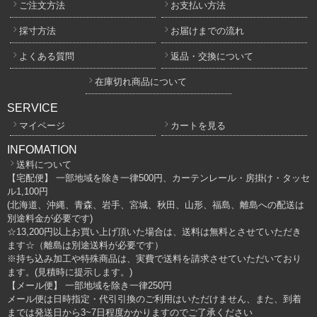
ご注文方法
お支払い方法
採寸方法
お届けまでの流れ
よくある質問
返品・交換について
在庫切れ商品について
SERVICE
マイページ
カートを見る
INFOMATION
送料について
【宅配便】 一部地域を除き一律500円、カーテンレール・房掛け・タッセ
ル1,100円
(北海道、沖縄、青森、岩手、宮城、秋田、山形、福島、離島への配送は
別途料金が必要です)
☆13,200円以上お買い上げ頂いた場合は、送料は無料とさせていただき
ます☆（離島は別途送料が必要です）
※持ち込み加工や特殊商品は、実費で送料を請求させていただいており
ます。(見積時に提示します。)
【メール便】 一部地域を除き一律250円
メール便は日時指定・代引引換のご利用はいただけません、また、到着
までは発送日から3~7日程度かかりますのでご了承ください