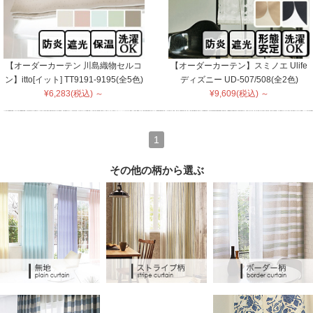
【オーダーカーテン 川島織物セルコ
【オーダーカーテン】スミノエ Ulife
ン】itto[イット] TT9191-9195(全5色)
ディズニー UD-507/508(全2色)
¥6,283(税込) ～
¥9,609(税込) ～
1
その他の柄から選ぶ