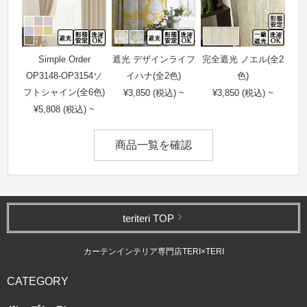
Simple Order
遮光 デザインライフ
完全遮光 ノエル(全2
OP3148-OP3154ソ
イハナ(全2色)
色)
フトシャイン(全6色)
¥3,850 (税込) ~
¥3,850 (税込) ~
¥5,808 (税込) ~
商品一覧を確認
teriteri TOP
カーテンインテリア専門店TERI×TERI
CATEGORY