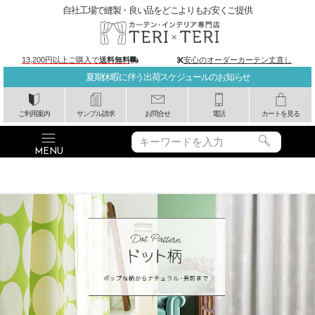
自社工場で縫製・良い品をどこよりもお安くご提供
13,200円以上ご購入で
送料無料
安心のオーダーカーテン丈直し
夏期休暇に伴う出荷スケジュールのお知らせ
ご利用案内
サンプル請求
お問合せ
電話
カートを見る