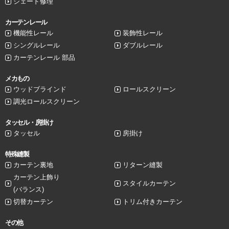
シェード修理
カーテンレール
機能性レール
装飾性レール
シングルレール
ダブルレール
カーテンレール 部品
メカもの
ウッドブラインド
ロールスクリーン
調光ロールスクリーン
タッセル・房掛け
タッセル
房掛け
特殊縫製
カーテン裏地
リターン縫製
カーテン上飾り
スタイルカーテン
(バランス)
切替カーテン
トリム付きカーテン
その他