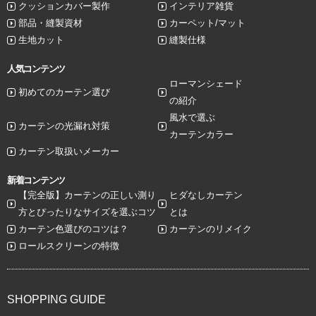
クッションカバー製作
インテリア雑貨
部品・縫製資材
カーペット/マット
生地カット
縫製仕様
人気コンテンツ
ローマンシェード
初めてのカーテン選び
の紹介
風水で選ぶ
カーテンの光漏れ対策
カーテンカラー
カーテン取扱いメーカー
新着コンテンツ
【完全版】カーテンの正しい測り
ヒダなしカーテン
方とぴったりなサイズを選ぶコツ
とは
カーテン色選びのコツは？
カーテンのリメイク
ロールスクリーンの特徴
SHOPPING GUIDE