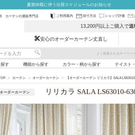
夏期休暇に伴う出荷スケジュールのお知らせ
ご利用案内
採寸方法
ショップ評価
供 カーテンの通販専門店
13,200円以上ご購入で
送
安心のオーダーカーテン丈直し
よく検索されるキーワー
ら探す
機能から探す
カラー・柄から探す
テイスト
TOP
カーテン
オーダーカーテン
【オーダーカーテン リリカラ】SALA LS63010-6
リリカラ SALA LS63010-63
オーダーカーテン