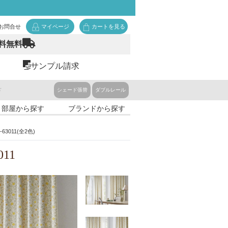
お問合せ
マイページ
カートを見る
料無料
サンプル請求
ド
シェード張替
ダブルレール
・部屋から探す
ブランドから探す
3011(全2色)
011