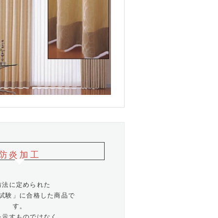
防炎加工
防法に定められた
試験」に合格した商品で
す。
を示すものではなく