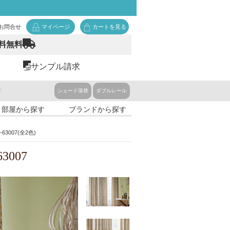
お問合せ
マイページ
カートを見る
料無料
サンプル請求
ド
シェード張替
ダブルレール
・部屋から探す
ブランドから探す
3007(全2色)
3007