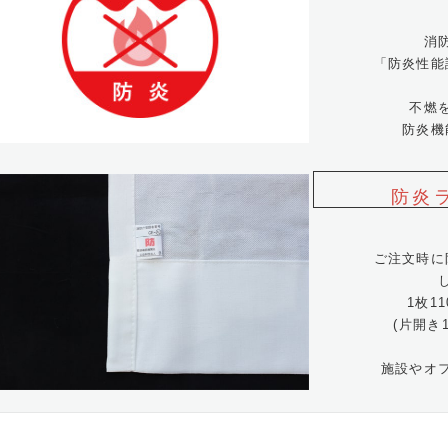
消
「防炎性能
不燃
防炎機
防炎
ご注文時に
1枚1
(片開き
施設やオ