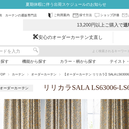
夏期休暇に伴う出荷スケジュールのお知らせ
ご利用案内
採寸方法
ショップ評価
供 カーテンの通販専門店
13,200円以上ご購入で
送
安心のオーダーカーテン丈直し
よく検索されるキーワー
ら探す
機能から探す
カラー・柄から探す
テイスト
TOP
カーテン
オーダーカーテン
【オーダーカーテン リリカラ】SALA LS63006-6
リリカラSALA LS63006-LS6
オーダーカーテン