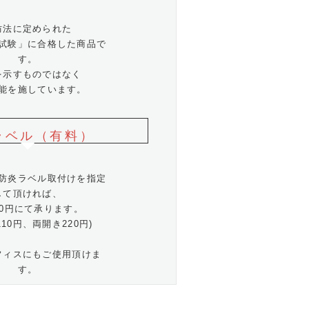
防法に定められた
試験」に合格した商品で
す。
を示すものではなく
能を施しています。
ラベル（有料）
防炎ラベル取付けを指定
して頂ければ、
10円にて承ります。
110円、両開き220円)
フィスにもご使用頂けま
す。